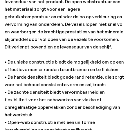
levensduur van het product. De open webstructuur van
• Open-web constructie met een uniforme
het materiaal zorgt voor een lagere
korrelverdeling en consistente snijkracht
gebruikstemperatuur en minder risico op verkleuring en
• 3M™ Roloc™ bevestigingssysteem biedt een snelle en
vervorming van onderdelen. De vezels lopen niet snel vol
makkelijke wisseling van schijven
en waarborgen de krachtige prestaties van het minerale
slijpmiddel door vollopen van de vezels te voorkomen.
Dit verlengt bovendien de levensduur van de schijf.
• De unieke constructie biedt de mogelijkheid om op een
effectieve manier randen te ontbramen en te finishen
• De harde densiteit biedt goede rand retentie, die zorgt
voor het behoud consistente vorm en snijkracht
• De zachte densiteit biedt vervormbaarheid en
flexibiliteit voor het nabewerken van vlakke of
onregelmatige oppervlakken zonder beschadiging van
het werkstuk
• Open-web constructie met een uniforme
korrelverdeling en consistente snijkracht