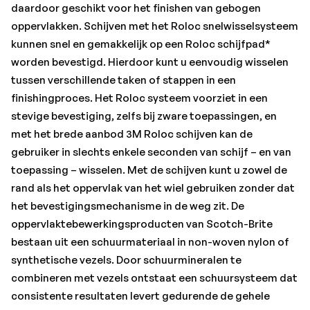
combineren met vezels ontstaat een schuursysteem dat
daardoor geschikt voor het finishen van gebogen
consistente resultaten levert gedurende de gehele
oppervlakken. Schijven met het Roloc snelwisselsysteem
levensduur van het product. De open webstructuur van
kunnen snel en gemakkelijk op een Roloc schijfpad*
het materiaal zorgt voor een lagere
worden bevestigd. Hierdoor kunt u eenvoudig wisselen
gebruikstemperatuur en minder risico op verkleuring en
tussen verschillende taken of stappen in een
vervorming van onderdelen. De vezels lopen niet snel vol
finishingproces. Het Roloc systeem voorziet in een
en waarborgen de krachtige prestaties van het minerale
stevige bevestiging, zelfs bij zware toepassingen, en
slijpmiddel door vollopen van de vezels te voorkomen.
met het brede aanbod 3M Roloc schijven kan de
Dit verlengt bovendien de levensduur van de schijf.
gebruiker in slechts enkele seconden van schijf – en van
toepassing – wisselen. Met de schijven kunt u zowel de
• De unieke constructie biedt de mogelijkheid om op een
rand als het oppervlak van het wiel gebruiken zonder dat
effectieve manier randen te ontbramen en te finishen
het bevestigingsmechanisme in de weg zit. De
• De harde densiteit biedt goede rand retentie, die zorgt
oppervlaktebewerkingsproducten van Scotch-Brite
voor het behoud consistente vorm en snijkracht
bestaan uit een schuurmateriaal in non-woven nylon of
• De zachte densiteit biedt vervormbaarheid en
synthetische vezels. Door schuurmineralen te
flexibiliteit voor het nabewerken van vlakke of
combineren met vezels ontstaat een schuursysteem dat
onregelmatige oppervlakken zonder beschadiging van
consistente resultaten levert gedurende de gehele
het werkstuk