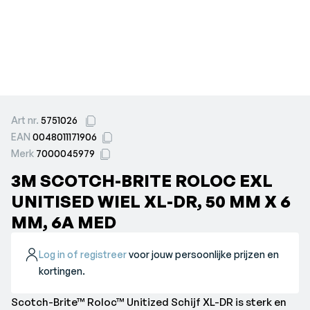
Art nr.
5751026
EAN
0048011171906
Merk
7000045979
3M SCOTCH-BRITE ROLOC EXL
UNITISED WIEL XL-DR, 50 MM X 6
MM, 6A MED
Log in of registreer
voor jouw persoonlijke prijzen en
kortingen.
Scotch-Brite™ Roloc™ Unitized Schijf XL-DR is sterk en