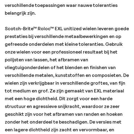
zonder het onderdeel te beschadigen. De versies met
verschillende toepassingen waar nauwe toleranties
een lagere dichtheid zijn zacht en vervormbaar, en
belangrijk zijn.
daardoor geschikt voor het finishen van gebogen
oppervlakken. Schijven met het Roloc snelwisselsysteem
Scotch-Brite™ Roloc™ EXL unitized wielen leveren goede
kunnen snel en gemakkelijk op een Roloc schijfpad*
prestaties bij verschillende metaalbewerkingen en op
worden bevestigd. Hierdoor kunt u eenvoudig wisselen
gefreesde onderdelen met kleine toleranties. Gebruik
tussen verschillende taken of stappen in een
onze wielen voor een professioneel resultaat bij het
finishingproces. Het Roloc systeem voorziet in een
polijsten van lassen, het afbramen van
stevige bevestiging, zelfs bij zware toepassingen, en
vliegtuigonderdelen of het blenden en finishen van
met het brede aanbod 3M Roloc schijven kan de
verschillende metalen, kunststoffen en composieten. De
gebruiker in slechts enkele seconden van schijf – en van
wielen zijn verkrijgbaar in verschillende groftes, van fijn
toepassing – wisselen. Met de schijven kunt u zowel de
tot medium en grof. Ze zijn gemaakt van EXL materiaal
rand als het oppervlak van het wiel gebruiken zonder dat
met een hoge dichtheid. Dit zorgt voor een harde
het bevestigingsmechanisme in de weg zit. De
structuur en agressieve snijkracht, waardoor ze zeer
oppervlaktebewerkingsproducten van Scotch-Brite
geschikt zijn voor het afbramen van randen en hoeken
bestaan uit een schuurmateriaal in non-woven nylon of
zonder het onderdeel te beschadigen. De versies met
synthetische vezels. Door schuurmineralen te
een lagere dichtheid zijn zacht en vervormbaar, en