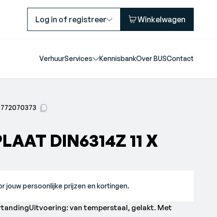
Log in of registreer
Winkelwagen
Verhuur
Services
Kennisbank
Over BUS
Contact
0772070373
AAT DIN6314Z 11 X
r jouw persoonlijke prijzen en kortingen.
rtandingUitvoering: van temperstaal, gelakt. Met