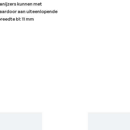
panijzers kunnen met
aardoor aan uiteenlopende
eedte b1: 11 mm