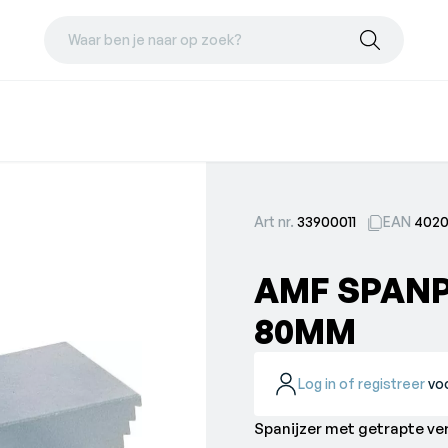
Waar ben je naar op zoek?
Art nr.
33900011
EAN
402
AMF SPANPL
80MM
Log in of registreer
voo
Spanijzer met getrapte ve