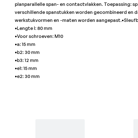
planparallelle span- en contactvlakken. Toepassing: s
verschillende spanstukken worden gecombineerd en d
werkstukvormen en -maten worden aangepast.•Sleufbr
•Lengte l: 80 mm
•Voor schroeven: M10
•a: 15 mm
•b2: 30 mm
•b3: 12 mm
•e1: 15 mm
•e2: 30 mm