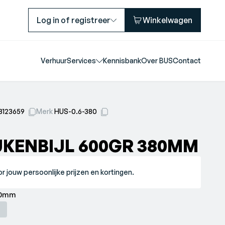
Log in of registreer
Winkelwagen
Verhuur
Services
Kennisbank
Over BUS
Contact
18123659
Merk
HUS-0.6-380
KENBIJL 600GR 380MM
r jouw persoonlijke prijzen en kortingen.
nbijl 600gr 380mm