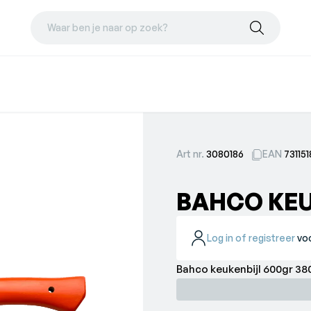
Waar ben je naar op zoek?
Art nr.
3080186
EAN
73115
BAHCO KEU
Log in of registreer
voo
Bahco keuke