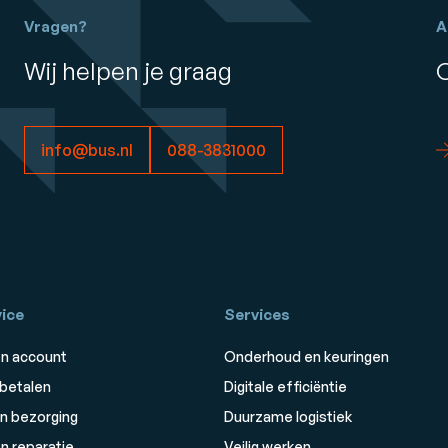
Vragen?
A
Wij helpen je graag
info@bus.nl
088-3831000
ice
Services
n account
Onderhoud en keuringen
 betalen
Digitale efficiëntie
n bezorging
Duurzame logistiek
n reparatie
Veilig werken