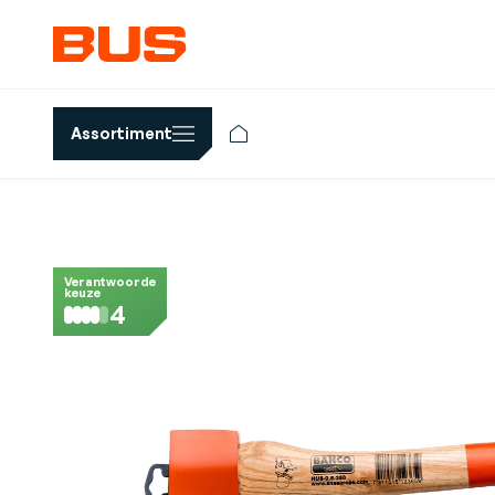
Assortiment
Verantwoorde
keuze
4