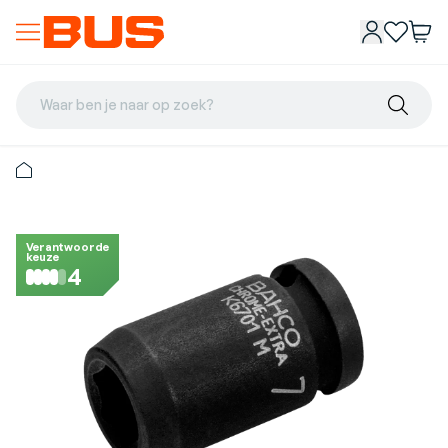
Waar ben je naar op zoek?
Verantwoorde
keuze
4