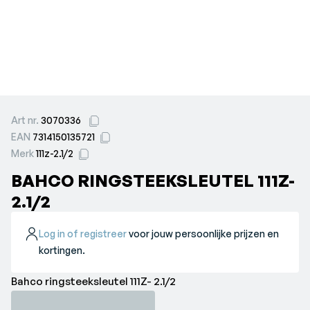
Art nr.
3070336
EAN
7314150135721
Merk
111z-2.1/2
BAHCO RINGSTEEKSLEUTEL 111Z-
2.1/2
Log in of registreer
voor jouw persoonlijke prijzen en
kortingen.
Bahco ringsteeksleutel 111Z- 2.1/2