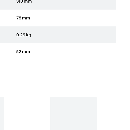
310 mm
75 mm
0.29 kg
52 mm