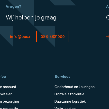
Vragen?
A
Wij helpen je graag
info@bus.nl
088-3831000
ice
Services
n account
Onderhoud en keuringen
 betalen
Digitale efficiëntie
n bezorging
Duurzame logistiek
n reparatie
Veilig werken