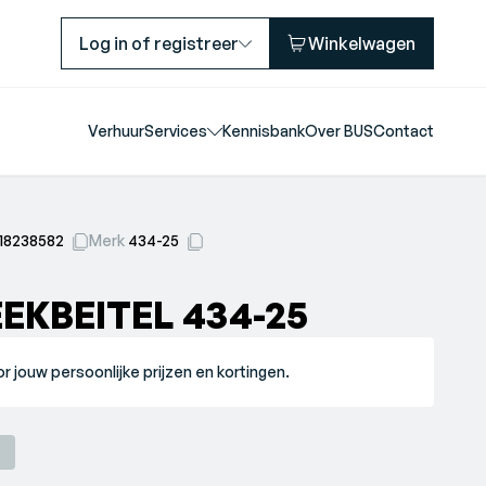
Log in of registreer
Winkelwagen
Verhuur
Services
Kennisbank
Over BUS
Contact
518238582
Merk
434-25
EKBEITEL 434-25
r jouw persoonlijke prijzen en kortingen.