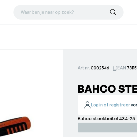
Waar ben je naar op zoek?
Art nr.
0002546
EAN
7311
BAHCO STE
Log in of registreer
voo
Bahco steekbeitel 434-25