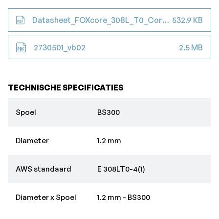
Datasheet_FOXcore_308L_T0_Cored_Wire
532.9 KB
2730501_vb02
2.5 MB
TECHNISCHE SPECIFICATIES
Spoel
BS300
Diameter
1.2 mm
AWS standaard
E 308LT0-4(1)
Diameter x Spoel
1.2 mm - BS300