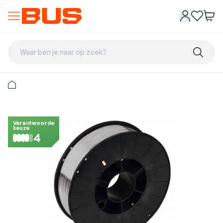
Waar ben je naar op zoek?
Verantwoorde
keuze
4