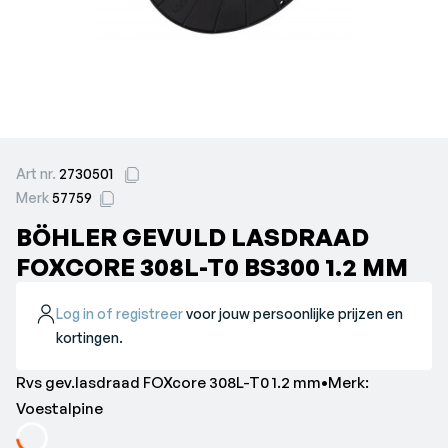
Art nr.
2730501
Merk
57759
BÖHLER GEVULD LASDRAAD
FOXCORE 308L-T0 BS300 1.2 MM
Log in of registreer
voor jouw persoonlijke prijzen en
kortingen.
Rvs gev.lasdraad FOXcore 308L-T0 1.2 mm•Merk:
Voestalpine