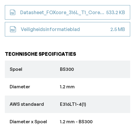
Datasheet_FOXcore_316L_T1_Cored_Wire
533.2 KB
Veiligheidsinformatieblad
2.5 MB
TECHNISCHE SPECIFICATIES
Spoel
BS300
Diameter
1.2 mm
AWS standaard
E316LT1-4(1)
Diameter x Spoel
1.2 mm - BS300