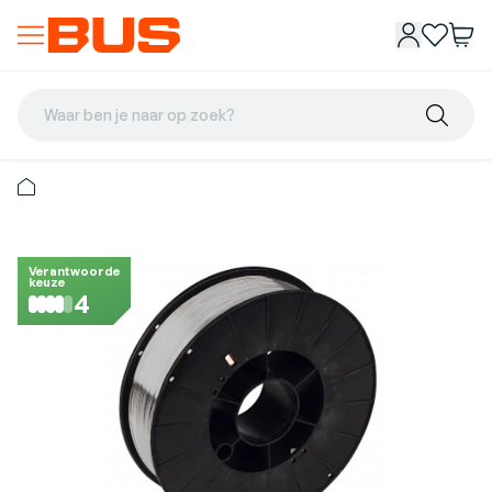
Waar ben je naar op zoek?
Verantwoorde
keuze
4