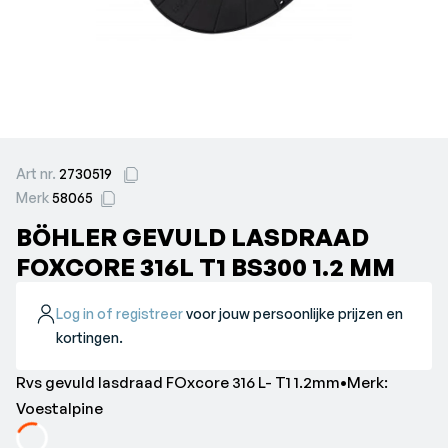
Art nr.
2730519
Merk
58065
BÖHLER GEVULD LASDRAAD
FOXCORE 316L T1 BS300 1.2 MM
Log in of registreer
voor jouw persoonlijke prijzen en
kortingen.
Rvs gevuld lasdraad FOxcore 316 L- T1 1.2mm•Merk:
Voestalpine