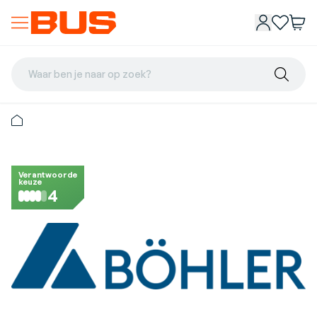
Waar ben je naar op zoek?
Verantwoorde
keuze
4