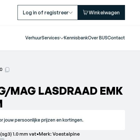
Log in of registreer
Winkelwagen
Verhuur
Services
Kennisbank
Over BUS
Contact
00
IG/MAG LASDRAAD EMK
M
r jouw persoonlijke prijzen en kortingen.
sg3) 1.0 mm vat•Merk: Voestalpine