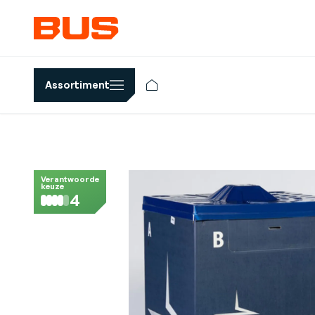
Assortiment
Verantwoorde
keuze
4