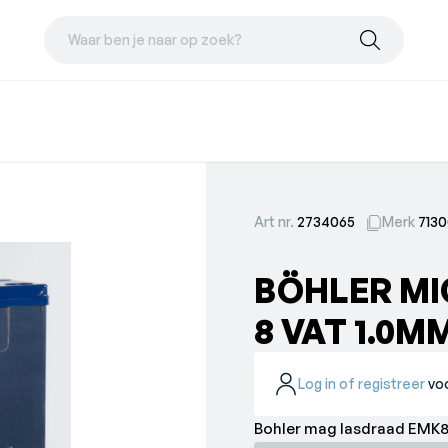
Waar ben je naar op zoek?
Art nr.
2734065
Merk
713
BÖHLER M
8 VAT 1.0M
Log in of registreer
voo
Bohler mag lasdraad EMK8(