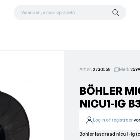
Waar ben je naar op zoek?
Art nr.
2730558
Merk
259
BÖHLER M
NICU1-IG B
Log in of registreer
voo
Bohler lasdraad nicu 1-ig (