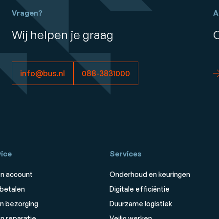
Vragen?
A
Wij helpen je graag
info@bus.nl
088-3831000
ice
Services
n account
Onderhoud en keuringen
 betalen
Digitale efficiëntie
n bezorging
Duurzame logistiek
n reparatie
Veilig werken