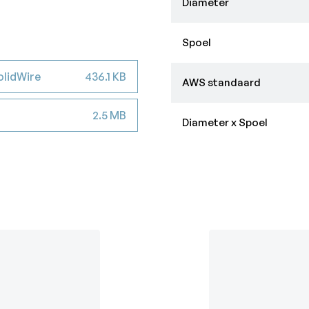
Diameter
Spoel
lidWire
436.1 KB
AWS standaard
2.5 MB
Diameter x Spoel