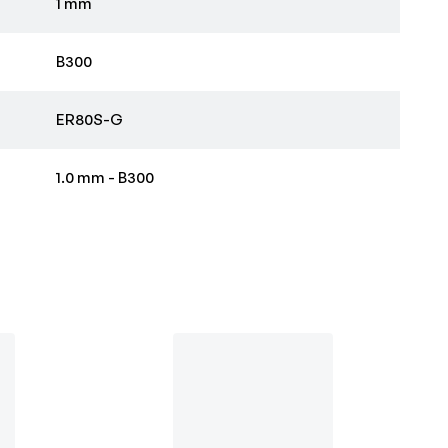
1 mm
B300
ER80S-G
1.0 mm - B300