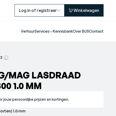
Log in of registreer
Winkelwagen
Verhuur
Services
Kennisbank
Over BUS
Contact
93
IG/MAG LASDRAAD
300 1.0 MM
r jouw persoonlijke prijzen en kortingen.
corten) 1.0 mm