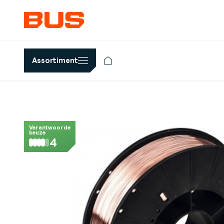
Assortiment
Verantwoorde
keuze
4