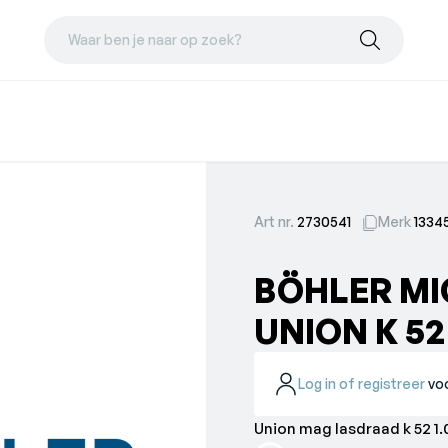
Waar ben je naar op zoek?
Art nr.
2730541
Merk
1334
BÖHLER M
UNION K 52
Log in of registreer
voo
Uni