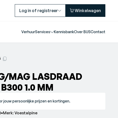
Log in of registreer
Winkelwagen
Verhuur
Services
Kennisbank
Over BUS
Contact
5
IG/MAG LASDRAAD
 B300 1.0 MM
r jouw persoonlijke prijzen en kortingen.
on mag lasdraad k 52 1.0•Merk: Voestalpine