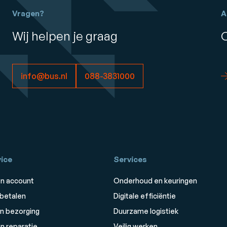
Vragen?
A
Wij helpen je graag
info@bus.nl
088-3831000
ice
Services
n account
Onderhoud en keuringen
 betalen
Digitale efficiëntie
n bezorging
Duurzame logistiek
n reparatie
Veilig werken