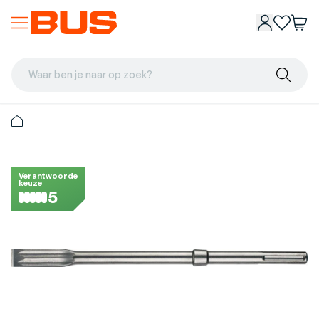
Waar ben je naar op zoek?
Verantwoorde
keuze
5