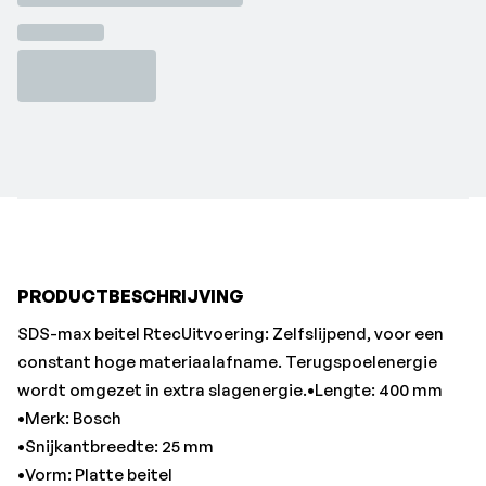
•Merk: Bosch
•Snijkantbreedte: 25 mm
•Vorm: Platte beitel
PRODUCTBESCHRIJVING
SDS-max beitel RtecUitvoering: Zelfslijpend, voor een
constant hoge materiaalafname. Terugspoelenergie
wordt omgezet in extra slagenergie.•Lengte: 400 mm
•Merk: Bosch
•Snijkantbreedte: 25 mm
•Vorm: Platte beitel