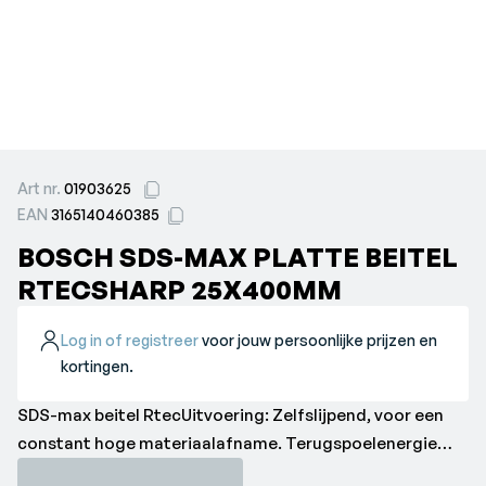
Art nr.
01903625
EAN
3165140460385
BOSCH SDS-MAX PLATTE BEITEL
RTECSHARP 25X400MM
Log in of registreer
voor jouw persoonlijke prijzen en
kortingen.
SDS-max beitel RtecUitvoering: Zelfslijpend, voor een
constant hoge materiaalafname. Terugspoelenergie
wordt omgezet in extra slagenergie.•Lengte: 400 mm