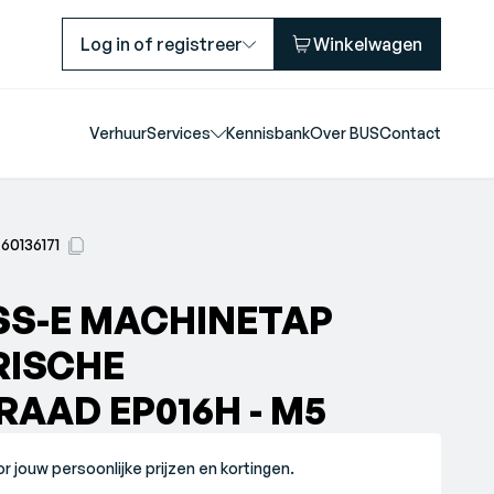
Log in of registreer
Winkelwagen
Verhuur
Services
Kennisbank
Over BUS
Contact
60136171
SS-E MACHINETAP
RISCHE
AAD EP016H - M5
r jouw persoonlijke prijzen en kortingen.