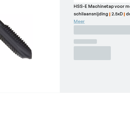
HSS-E Machinetap voor m
schilaansnijding
|
2.5xD
|
d
staal en gietijzer.•Maat: M
Meer
•Merk: Dormer
•Normering: DIN 371 - Vorm