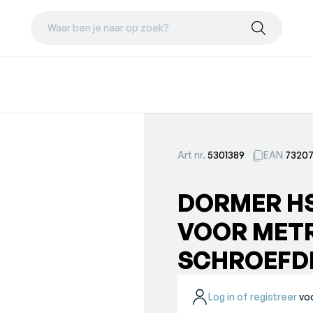
Waar ben je naar op zoek?
Art nr.
5301389
EAN
73207
DORMER H
VOOR MET
SCHROEFDR
Log in of registreer
voo