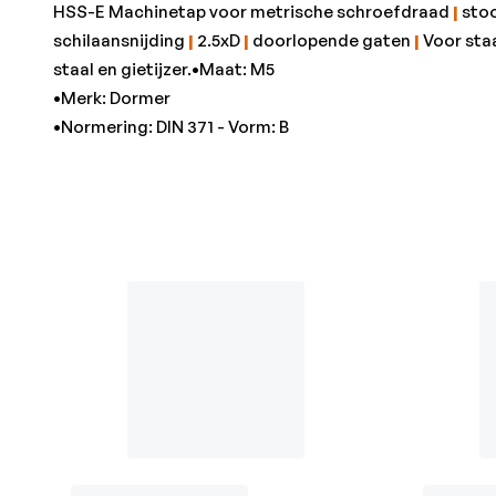
HSS-E Machinetap voor metrische schroefdraad
|
sto
schilaansnijding
|
2.5xD
|
doorlopende gaten
|
Voor sta
staal en gietijzer.•Maat: M5
•Merk: Dormer
•Normering: DIN 371 - Vorm: B