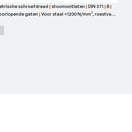
etrische schroefdraad
|
stoomontlaten
|
DIN 371
|
B
|
oorlopende gaten
|
Voor staal <1200 N/mm², roestvast
5
: B