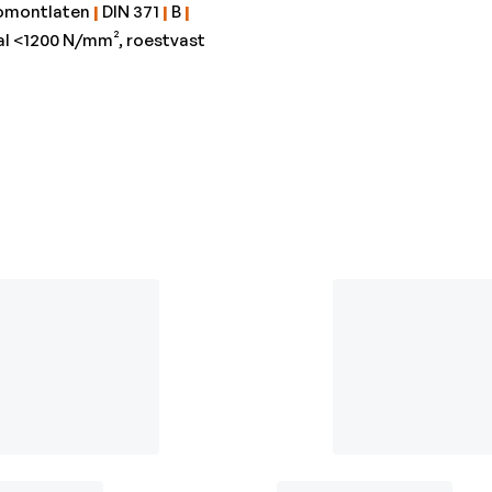
omontlaten
|
DIN 371
|
B
|
al <1200 N/mm², roestvast