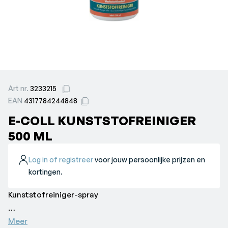
Art nr.
3233215
EAN
4317784244848
E-COLL KUNSTSTOFREINIGER
500 ML
Log in of registreer
voor jouw persoonlijke prijzen en
kortingen.
Kunststofreiniger-spray
•
Meer
Productomschrijving