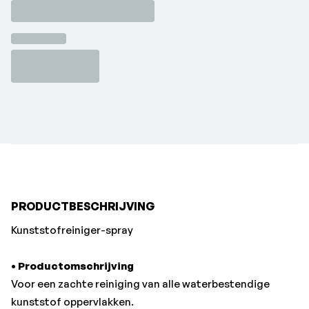
Voor een zachte reiniging van alle waterbestendige
kunststof oppervlakken.
• Toepassingsgebieden
Rolluiken, plastic meubelen, boten, surfplanken,
raamkozijnen, interieurreiniging auto, etc.
•
Technische kenmerken
Met glanzende alcohol.
•Merk: E-Coll
PRODUCTBESCHRIJVING
Kunststofreiniger-spray
•
Productomschrijving
Voor een zachte reiniging van alle waterbestendige
kunststof oppervlakken.