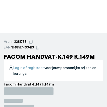
Art nr.
3281738
EAN
3148517403413
FACOM HANDVAT-K.149 K.149M
Log in of registreer
voor jouw persoonlijke prijzen en
kortingen.
Facom Handvat-k.149 k.149m