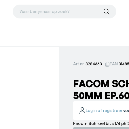
Waar ben je naar op zoek?
Art nr.
3284663
EAN
3148
FACOM SCH
50MM EP.6
Log in of registreer
voo