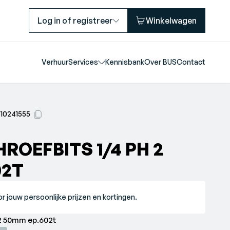
Log in of registreer
Winkelwagen
Verhuur
Services
Kennisbank
Over BUS
Contact
510241555
ROEFBITS 1/4 PH 2
02T
r jouw persoonlijke prijzen en kortingen.
Facom Schroefbits 1/4 ph 2 50mm ep.602t