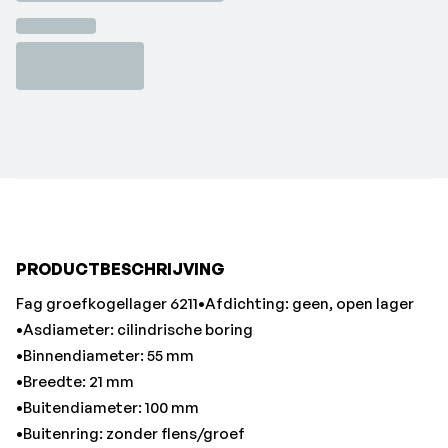
•Buitendiameter: 100 mm
•Buitenring: zonder flens/groef
•EAN: 4012801164498
•Electrische isolatie: geen stroomisolering
•Gewicht: 0595 kg
•Kogelrijen: eenrijig lager
•Kooi: plaatstalen kooi
•Lagerspeling: normale radiale speling
•Loopnauwkeurigheid: tolerantie P0/PN, ABEC 1
•Materiaal: standaard wentellagersstaal
•Merk: FAG
PRODUCTBESCHRIJVING
•Temperatuurbereik: -20 tot +120 °C
Fag groefkogellager 6211•Afdichting: geen, open lager
•Asdiameter: cilindrische boring
•Binnendiameter: 55 mm
•Breedte: 21 mm
•Buitendiameter: 100 mm
•Buitenring: zonder flens/groef