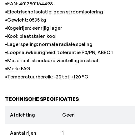
•EAN: 4012801164498
•Electrische isolatie: geen stroomisolering
•Gewicht: 0595 kg
•Kogelrijen: eenrijig lager
•Kooi: plaatstalen kooi
•Lagerspeling: normale radiale speling
•Loopnauwkeurigheid: tolerantie P0/PN, ABEC 1
•Materiaal: standaard wentellagersstaal
•Merk: FAG
•Temperatuurbereik: -20 tot +120 °C
TECHNISCHE SPECIFICATIES
Afdichting
Geen
Aantal rijen
1