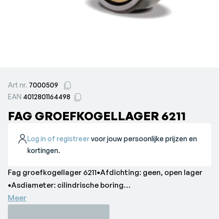
Art nr.
7000509
EAN
4012801164498
FAG GROEFKOGELLAGER 6211
Log in of registreer
voor jouw persoonlijke prijzen en
kortingen.
Fag groefkogellager 6211•Afdichting: geen, open lager
•Asdiameter: cilindrische boring
•Binnendiameter: 55 mm
Meer
•Breedte: 21 mm