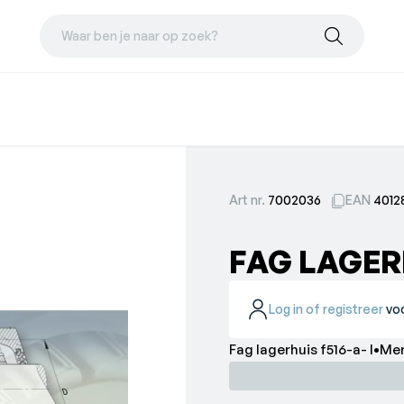
Waar ben je naar op zoek?
Art nr.
7002036
EAN
4012
FAG LAGERH
Log in of registreer
voo
Fag lagerhuis f516-a-