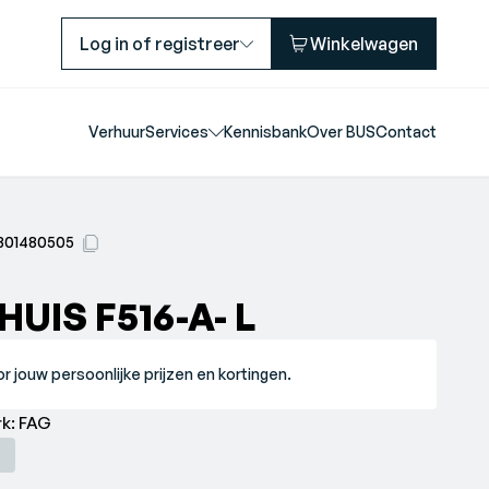
Log in of registreer
Winkelwagen
Verhuur
Services
Kennisbank
Over BUS
Contact
801480505
UIS F516-A- L
r jouw persoonlijke prijzen en kortingen.
 l•Merk: FAG