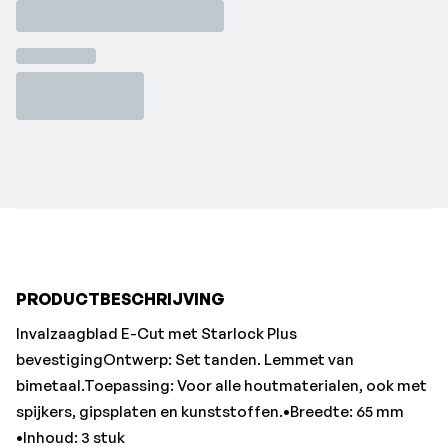
spijkers, gipsplaten en kunststoffen.•Breedte: 65 mm
•Inhoud: 3 stuk
•Lengte: 50 mm
•Merk: Fijn
•Vorm: 161
PRODUCTBESCHRIJVING
Invalzaagblad E-Cut met Starlock Plus
bevestigingOntwerp: Set tanden. Lemmet van
bimetaal.Toepassing: Voor alle houtmaterialen, ook met
spijkers, gipsplaten en kunststoffen.•Breedte: 65 mm
•Inhoud: 3 stuk