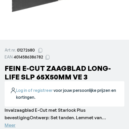
Art nr.
01272680
EAN
4014586386782
FEIN E-CUT ZAAGBLAD LONG-
LIFE SLP 65X50MM VE 3
Log in of registreer
voor jouw persoonlijke prijzen en
kortingen.
Invalzaagblad E-Cut met Starlock Plus
bevestigingOntwerp: Set tanden. Lemmet van
bimetaal.Toepassing: Voor alle houtmaterialen, ook met
Meer