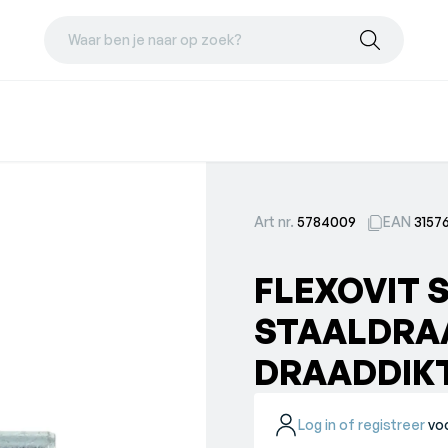
Waar ben je naar op zoek?
Art nr.
5784009
EAN
3157
FLEXOVIT 
STAALDRAA
DRAADDIKT
Log in of registreer
voo