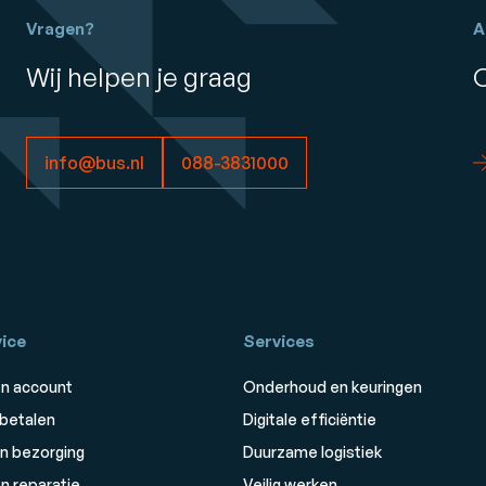
Vragen?
A
Wij helpen je graag
info@bus.nl
088-3831000
ice
Services
n account
Onderhoud en keuringen
 betalen
Digitale efficiëntie
n bezorging
Duurzame logistiek
n reparatie
Veilig werken