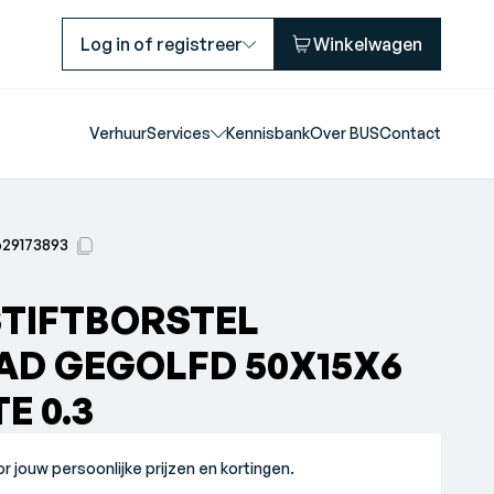
Log in of registreer
Winkelwagen
Verhuur
Services
Kennisbank
Over BUS
Contact
629173893
STIFTBORSTEL
D GEGOLFD 50X15X6
E 0.3
r jouw persoonlijke prijzen en kortingen.