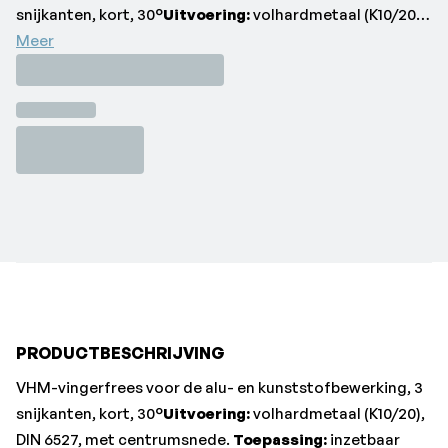
snijkanten, kort, 30°
Uitvoering:
volhardmetaal (K10/20),
DIN 6527, met centrumsnede.
Meer
Toepassing:
inzetbaar
voor ruw- en groeffrezen
|
De grove gekartelde
vertanding produceert kleine, gemakkelijk te verwijderen
spanen.•Afwerking: blank
•Aluminium < 8% Si: 240
•Aluminium < 8% Si fz: 0,06 mm
•Aluminium > 8% Si: 190
•Koper Cu-leg.: 120
•Merk: Format
•Ø d1 = h10: 12 mm
•Schacht-Ø d2 = h6: 12 mm
•Snijkantlengte I2: 22 mm
•Totale lengte l1: 83 mm
PRODUCTBESCHRIJVING
VHM-vingerfrees voor de alu- en kunststofbewerking, 3
snijkanten, kort, 30°
Uitvoering:
volhardmetaal (K10/20),
DIN 6527, met centrumsnede.
Toepassing:
inzetbaar