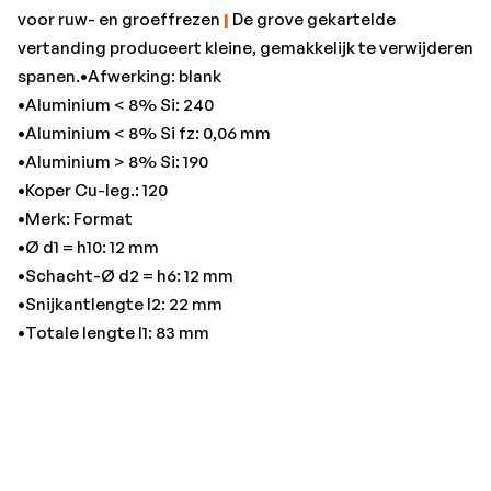
voor ruw- en groeffrezen
|
De grove gekartelde
vertanding produceert kleine, gemakkelijk te verwijderen
spanen.•Afwerking: blank
•Aluminium < 8% Si: 240
•Aluminium < 8% Si fz: 0,06 mm
•Aluminium > 8% Si: 190
•Koper Cu-leg.: 120
•Merk: Format
•Ø d1 = h10: 12 mm
•Schacht-Ø d2 = h6: 12 mm
•Snijkantlengte I2: 22 mm
•Totale lengte l1: 83 mm