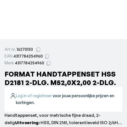
Art nr.
16270133
EAN
4317784254960
Merk
4317784254960
FORMAT HANDTAPPENSET HSS
D2181 2-DLG. M52,0X2,00 2-DLG.
Log in of registreer
voor jouw persoonlijke prijzen en
kortingen.
Handtappenset, voor metrische fijne draad, 2-
delig
Uitvoering:
HSS, DIN 2181, tolerantieveld ISO 2/6H,