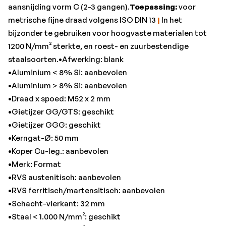
•Schacht-vierkant: 32 mm
aansnijding vorm C (2-3 gangen).
Toepassing:
voor
•Staal < 1.000 N/mm²: geschikt
metrische fijne draad volgens ISO DIN 13
|
In het
•Staal < 1.400 N/mm²: beperkt geschikt
bijzonder te gebruiken voor hoogvaste materialen tot
•Staal < 700 N/mm²: aanbevolen
1200 N/mm² sterkte, en roest- en zuurbestendige
•Titanium > 850 N/mm²: beperkt geschikt
staalsoorten.•Afwerking: blank
•Totale lengte: 140 mm
•Aluminium < 8% Si: aanbevolen
•Aluminium > 8% Si: aanbevolen
•Draad x spoed: M52 x 2 mm
•Gietijzer GG/GTS: geschikt
•Gietijzer GGG: geschikt
•Kerngat-Ø: 50 mm
•Koper Cu-leg.: aanbevolen
•Merk: Format
•RVS austenitisch: aanbevolen
•RVS ferritisch/martensitisch: aanbevolen
•Schacht-vierkant: 32 mm
•Staal < 1.000 N/mm²: geschikt