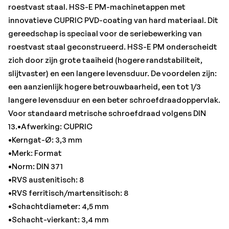
•Schachtdiameter: 4,5 mm
roestvast staal. HSS-E PM-machinetappen met
•Schacht-vierkant: 3,4 mm
innovatieve CUPRIC PVD-coating van hard materiaal. Dit
•Schroefdraad: M4
gereedschap is speciaal voor de seriebewerking van
•Spoed: 0,7 mm
roestvast staal geconstrueerd. HSS-E PM onderscheidt
•Staal < 1.000 N/mm²: 20
zich door zijn grote taaiheid (hogere randstabiliteit,
•Totale lengte: 63 mm
slijtvaster) en een langere levensduur. De voordelen zijn:
•Uitvoering: met versterkte schacht
een aanzienlijk hogere betrouwbaarheid, een tot 1/3
langere levensduur en een beter schroefdraadoppervlak.
Voor standaard metrische schroefdraad volgens DIN
13.•Afwerking: CUPRIC
•Kerngat-Ø: 3,3 mm
•Merk: Format
•Norm: DIN 371
•RVS austenitisch: 8
•RVS ferritisch/martensitisch: 8
•Schachtdiameter: 4,5 mm
•Schacht-vierkant: 3,4 mm