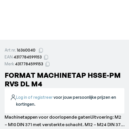
Art nr.
16360040
EAN
4317784599153
Merk
4317784599153
FORMAT MACHINETAP HSSE-PM
RVS DL M4
Log in of registreer
voor jouw persoonlijke prijzen en
kortingen.
Machinetappen voor doorlopende gatenUitvoering: M2
– M10 DIN 371 met versterkte schacht. M12 – M24 DIN 376