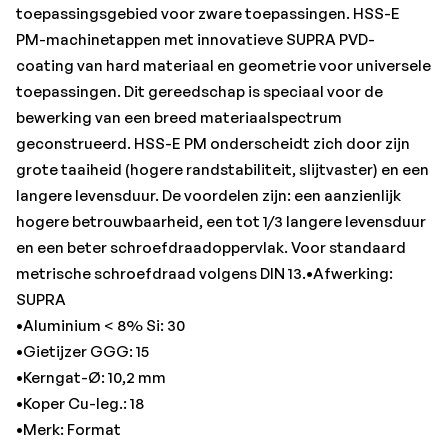
•Koper Cu-leg.: 18
toepassingsgebied voor zware toepassingen. HSS-E
•Merk: Format
PM-machinetappen met innovatieve SUPRA PVD-
•Norm: DIN 376
coating van hard materiaal en geometrie voor universele
•RVS austenitisch: 7
toepassingen. Dit gereedschap is speciaal voor de
•RVS ferritisch/martensitisch: 7
bewerking van een breed materiaalspectrum
•Schachtdiameter: 9 mm
geconstrueerd. HSS-E PM onderscheidt zich door zijn
•Schacht-vierkant: 7 mm
grote taaiheid (hogere randstabiliteit, slijtvaster) en een
•Schroefdraad: M12
langere levensduur. De voordelen zijn: een aanzienlijk
•Spoed: 1,75 mm
hogere betrouwbaarheid, een tot 1/3 langere levensduur
•Staal < 1.000 N/mm²: 15
en een beter schroefdraadoppervlak. Voor standaard
•Staal < 700 N/mm²: 20
metrische schroefdraad volgens DIN 13.•Afwerking:
•Totale lengte: 110 mm
SUPRA
•Uitvoering: met overloopschacht
•Aluminium < 8% Si: 30
•Gietijzer GGG: 15
•Kerngat-Ø: 10,2 mm
•Koper Cu-leg.: 18
•Merk: Format