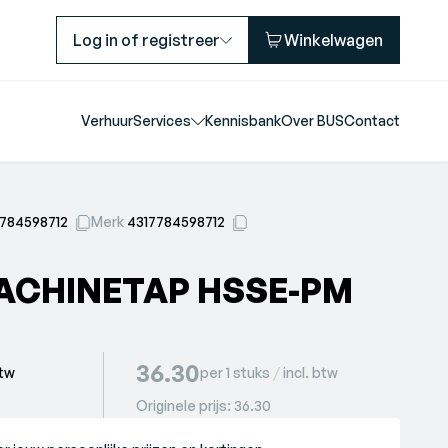
Log in of registreer
Winkelwagen
Verhuur
Services
Kennisbank
Over BUS
Contact
7784598712
Merk
4317784598712
ACHINETAP HSSE-PM
36.30
btw
per 1 stuks
/
incl. btw
Originele prijs:
36.30