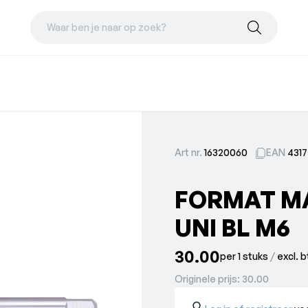
Waar ben je naar op zoek?
Art nr.
16320060
EAN
431
FORMAT M
UNI BL M6
30.00
per 1 stuks
/
excl. 
Originele prijs:
30.00