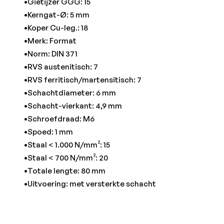
•Gietijzer GGG: 15
•Kerngat-Ø: 5 mm
•Koper Cu-leg.: 18
•Merk: Format
•Norm: DIN 371
•RVS austenitisch: 7
•RVS ferritisch/martensitisch: 7
•Schachtdiameter: 6 mm
•Schacht-vierkant: 4,9 mm
•Schroefdraad: M6
•Spoed: 1 mm
•Staal < 1.000 N/mm²: 15
•Staal < 700 N/mm²: 20
•Totale lengte: 80 mm
•Uitvoering: met versterkte schacht