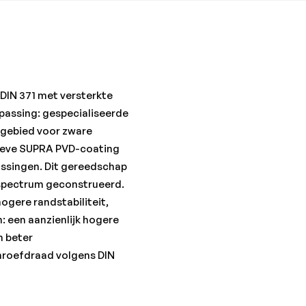
•Norm: DIN 371
•RVS austenitisch: 7
•RVS ferritisch/martensiti
•Schachtdiameter: 6 mm
•Schacht-vierkant: 4,9 m
DIN 371 met versterkte
•Schroefdraad: M6
passing: gespecialiseerde
•Spoed: 1 mm
sgebied voor zware
•Staal < 1.000 N/mm²: 15
ieve SUPRA PVD-coating
•Staal < 700 N/mm²: 20
assingen. Dit gereedschap
•Totale lengte: 80 mm
lspectrum geconstrueerd.
•Uitvoering: met versterk
ogere randstabiliteit,
n: een aanzienlijk hogere
n beter
hroefdraad volgens DIN