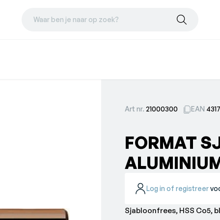
Waar ben je naar op zoek?
Art nr.
21000300
EAN
431
FORMAT S
ALUMINIU
Log in of registreer
voo
Sjabloonfrees, HSS Co5, b