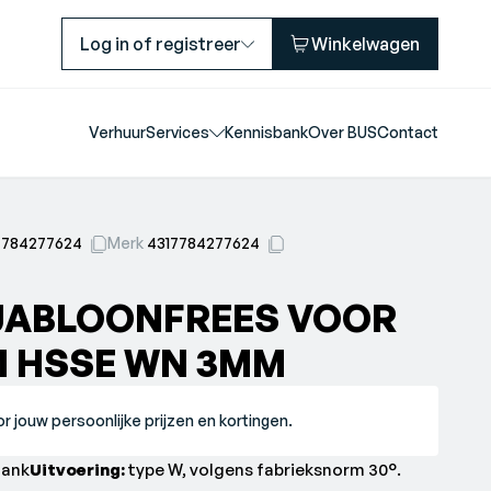
Log in of registreer
Winkelwagen
Verhuur
Services
Kennisbank
Over BUS
Contact
7784277624
Merk
4317784277624
JABLOONFREES VOOR
M HSSE WN 3MM
r jouw persoonlijke prijzen en kortingen.
lank
Uitvoering:
type W, volgens fabrieksnorm 30°.