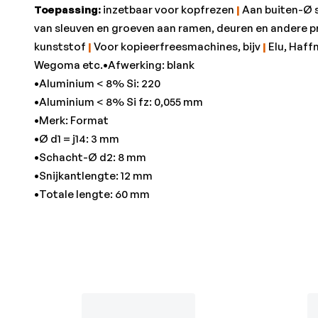
Toepassing:
inzetbaar voor kopfrezen
|
Aan buiten-Ø s
van sleuven en groeven aan ramen, deuren en andere p
kunststof
|
Voor kopieerfreesmachines, bijv
|
Elu, Haffn
Wegoma etc.•Afwerking: blank
•Aluminium < 8% Si: 220
•Aluminium < 8% Si fz: 0,055 mm
•Merk: Format
•Ø d1 = j14: 3 mm
•Schacht-Ø d2: 8 mm
•Snijkantlengte: 12 mm
•Totale lengte: 60 mm