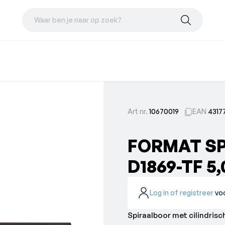
Waar ben je naar op zoek?
Art nr.
10670019
EAN
4317
FORMAT S
D1869-TF 5
Log in of registreer
voo
Spiraalboor met cilindrisc