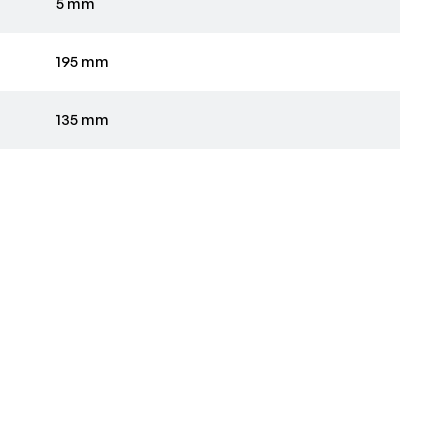
5 mm
,05 mm/omw.
195 mm
135 mm