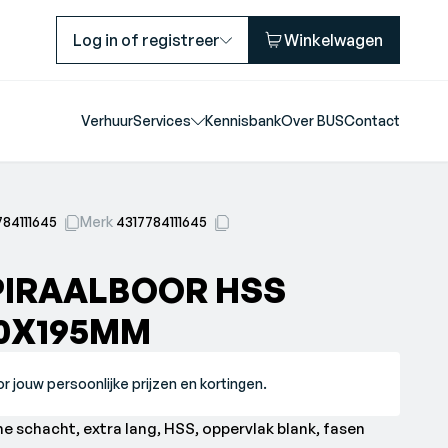
Log in of registreer
Winkelwagen
Verhuur
Services
Kennisbank
Over BUS
Contact
784111645
Merk
4317784111645
PIRAALBOOR HSS
,0X195MM
r jouw persoonlijke prijzen en kortingen.
he schacht, extra lang, HSS, oppervlak blank, fasen