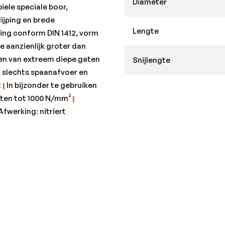
•Staal < 1.000 N/mm²: 18
Diameter
iele speciale boor,
•Staal < 1.000 N/mm² f: 0
ijping en brede
•Staal < 700 N/mm²: 22
Lengte
ing conform DIN 1412, vorm
e aanzienlijk groter dan
en van extreem diepe gaten
Snijlengte
n slechts spaanafvoer en
t
|
In bijzonder te gebruiken
rten tot 1000 N/mm²
|
fwerking: nitriert