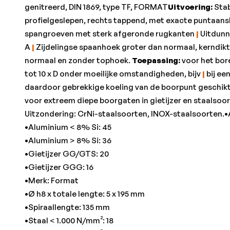
genitreerd, DIN 1869, type TF, FORMAT
Uitvoering:
Stab
profielgeslepen, rechts tappend, met exacte puntaansl
spangroeven met sterk afgeronde rugkanten
|
Uitdunn
A
|
Zijdelingse spaanhoek groter dan normaal, kerndikt
normaal en zonder tophoek.
Toepassing:
voor het bor
tot 10 x D onder moeilijke omstandigheden, bijv
|
bij ee
daardoor gebrekkige koeling van de boorpunt geschik
voor extreem diepe boorgaten in gietijzer en staalsoo
Uitzondering: CrNi-staalsoorten, INOX-staalsoorten.•A
•Aluminium < 8% Si: 45
•Aluminium > 8% Si: 36
•Gietijzer GG/GTS: 20
•Gietijzer GGG: 16
•Merk: Format
•Ø h8 x totale lengte: 5 x 195 mm
•Spiraallengte: 135 mm
•Staal < 1.000 N/mm²: 18