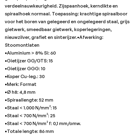
•Totale lengte: 86 mm
verdeelnauwkeurigheid. Zijspaanhoek, kerndikte en
spiraalhoek normaal. Toepassing: krachtige spiraalboor
voor het boren van gelegeerd en ongelegeerd staal, grijs
gietwerk, smeedbaar gietwerk, koperlegeringen,
nieuwzilver, grafiet en sinterijzer.•Afwerking:
Stoomontlaten
•Aluminium > 8% Si: 60
•Gietijzer GG/GTS: 15
•Gietijzer GGG: 10
•Koper Cu-leg.: 30
•Merk: Format
•Ø h8: 4,8 mm
•Spiraallengte: 52 mm
•Staal < 1.000 N/mm²: 15
•Staal < 700 N/mm²: 25
•Staal < 700 N/mm² f: 0,1 mm/omw.
•Totale lengte: 86 mm