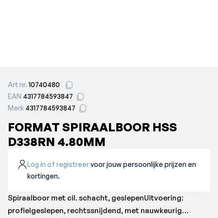
Art nr.
10740480
EAN
4317784593847
Merk
4317784593847
FORMAT SPIRAALBOOR HSS
D338RN 4.80MM
Log in of registreer
voor jouw persoonlijke prijzen en
kortingen.
Spiraalboor met cil. schacht, geslepenUitvoering:
profielgeslepen, rechtssnijdend, met nauwkeurig