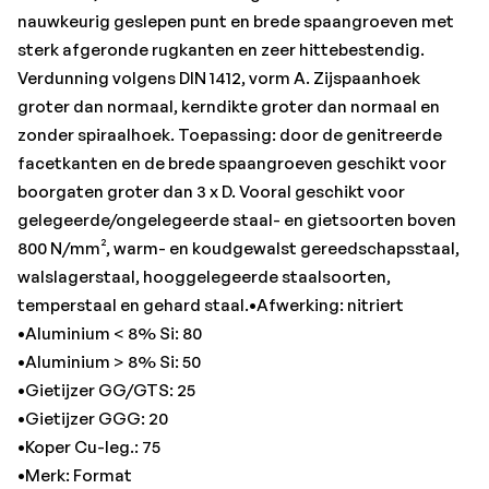
•Merk: Format
nauwkeurig geslepen punt en brede spaangroeven met
•Ø h8: 2,4 mm
sterk afgeronde rugkanten en zeer hittebestendig.
•RVS austenitisch: 12
Verdunning volgens DIN 1412, vorm A. Zijspaanhoek
•RVS ferritisch/martensitisch: 15
groter dan normaal, kerndikte groter dan normaal en
•Spiraallengte: 30 mm
zonder spiraalhoek. Toepassing: door de genitreerde
•Staal < 1.000 N/mm²: 20
facetkanten en de brede spaangroeven geschikt voor
•Staal < 1.400 N/mm²: 10
boorgaten groter dan 3 x D. Vooral geschikt voor
•Staal < 700 N/mm²: 30
gelegeerde/ongelegeerde staal- en gietsoorten boven
•Staal < 700 N/mm² f: 0,04 mm/omw.
800 N/mm², warm- en koudgewalst gereedschapsstaal,
•Totale lengte: 57 mm
walslagerstaal, hooggelegeerde staalsoorten,
temperstaal en gehard staal.•Afwerking: nitriert
•Aluminium < 8% Si: 80
•Aluminium > 8% Si: 50
•Gietijzer GG/GTS: 25
•Gietijzer GGG: 20
•Koper Cu-leg.: 75
•Merk: Format