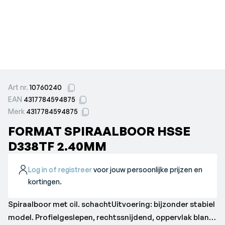
Art nr.
10760240
EAN
4317784594875
Merk
4317784594875
FORMAT SPIRAALBOOR HSSE
D338TF 2.40MM
Log in of registreer
voor jouw persoonlijke prijzen en
kortingen.
Spiraalboor met cil. schachtUitvoering: bijzonder stabiel
model. Profielgeslepen, rechtssnijdend, oppervlak blank,