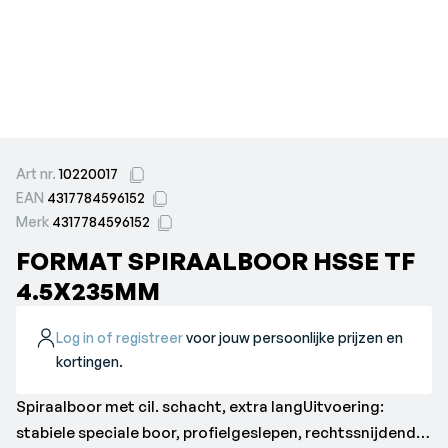
Art nr.
10220017
EAN
4317784596152
Merk
4317784596152
FORMAT SPIRAALBOOR HSSE TF
4.5X235MM
Log in of registreer
voor jouw persoonlijke prijzen en
kortingen.
Spiraalboor met cil. schacht, extra langUitvoering:
stabiele speciale boor, profielgeslepen, rechtssnijdend,