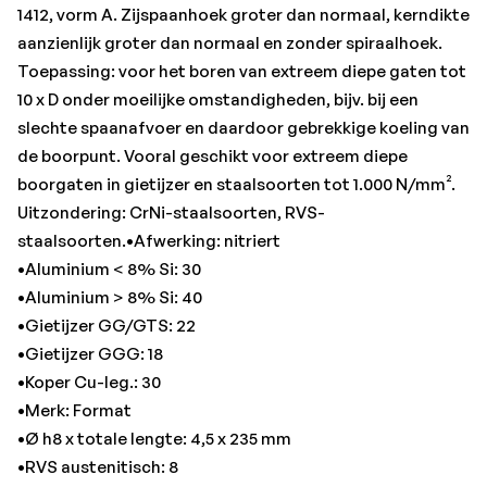
•Ø h8 x totale lengte: 4,5 x 235 mm
1412, vorm A. Zijspaanhoek groter dan normaal, kerndikte
•RVS austenitisch: 8
aanzienlijk groter dan normaal en zonder spiraalhoek.
•RVS ferritisch/martensitisch: 10
Toepassing: voor het boren van extreem diepe gaten tot
•Spiraallengte: 160 mm
10 x D onder moeilijke omstandigheden, bijv. bij een
•Staal < 1.000 N/mm²: 20
slechte spaanafvoer en daardoor gebrekkige koeling van
•Staal < 1.000 N/mm² f: 0,05 mm/omw.
de boorpunt. Vooral geschikt voor extreem diepe
•Staal < 1.400 N/mm²: 10
boorgaten in gietijzer en staalsoorten tot 1.000 N/mm².
•Staal < 700 N/mm²: 25
Uitzondering: CrNi-staalsoorten, RVS-
staalsoorten.•Afwerking: nitriert
•Aluminium < 8% Si: 30
•Aluminium > 8% Si: 40
•Gietijzer GG/GTS: 22
•Gietijzer GGG: 18
•Koper Cu-leg.: 30
•Merk: Format
•Ø h8 x totale lengte: 4,5 x 235 mm
•RVS austenitisch: 8