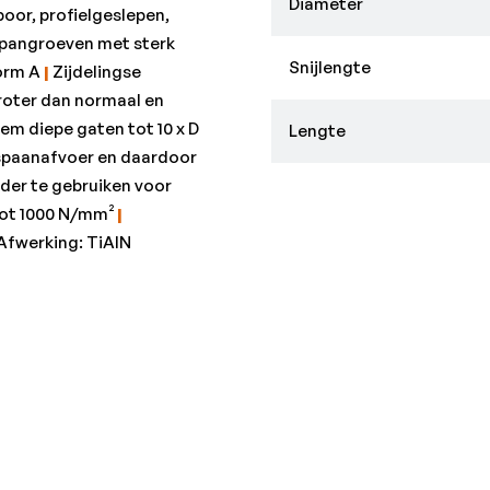
•Staal < 1.000 N/mm²: 20
Diameter
boor, profielgeslepen,
•Staal < 1.000 N/mm² f: 0
spangroeven met sterk
•Staal < 1.400 N/mm²: 10
Snijlengte
orm A
|
Zijdelingse
•Staal < 700 N/mm²: 30
roter dan normaal en
•Titanium > 850 N/mm²: 6
em diepe gaten tot 10 x D
Lengte
 spaanafvoer en daardoor
nder te gebruiken voor
tot 1000 N/mm²
|
Afwerking: TiAlN