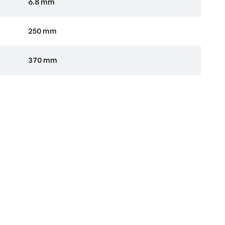
6.8 mm
,08 mm/omw.
250 mm
370 mm