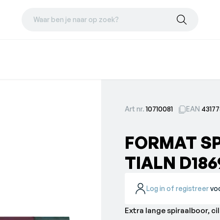
Waar ben je naar op zoek?
Art nr.
10710081
EAN
4317
FORMAT S
TIALN D186
Log in of registreer
voo
Extra lange spiraalboor, ci