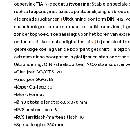
oppervlak TiAIN-gecoat
Uitvoering:
Stabiele speciale 
rechts tappend, met exacte puntaanslijping en brede 
afgeronde rugkanten
|
Uitdunning conform DIN 1412, v
spaanhoek groter dan normaal, kerndikte aanzienlijk g
zonder tophoek.
Toepassing:
voor het boren van extre
onder moeilijke omstandigheden, bijv
|
bij een slechts
gebrekkige koeling van de boorpunt geschikt
|
In bijzo
extreem diepe boorgaten in gietijzer en staalsoorten 
Uitzondering: CrNi-staalsoorten, INOX-staalsoorten.•
•Gietijzer GG/GTS: 20
•Gietijzer GGG: 16
•Koper Cu-leg.: 30
•Merk: Format
•Ø h8 x totale lengte: 6,8 x 370 mm
•RVS austenitisch: 8
•RVS ferritisch/martensitisch: 10
•Spiraallengte: 250 mm