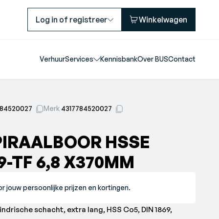
Log in of registreer
Winkelwagen
Verhuur
Services
Kennisbank
Over BUS
Contact
784520027
Merk
4317784520027
PIRAALBOOR HSSE
9-TF 6,8 X370MM
r jouw persoonlijke prijzen en kortingen.
lindrische schacht, extra lang, HSS Co5, DIN 1869,