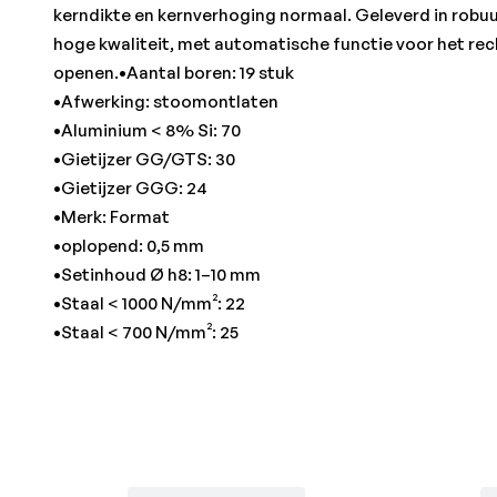
kerndikte en kernverhoging normaal. Geleverd in robuus
hoge kwaliteit, met automatische functie voor het rech
openen.•Aantal boren: 19 stuk
•Afwerking: stoomontlaten
•Aluminium < 8% Si: 70
•Gietijzer GG/GTS: 30
•Gietijzer GGG: 24
•Merk: Format
•oplopend: 0,5 mm
•Setinhoud Ø h8: 1–10 mm
•Staal < 1000 N/mm²: 22
•Staal < 700 N/mm²: 25