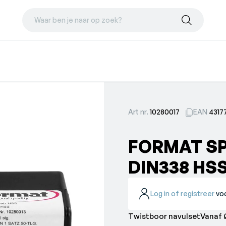
Waar ben je naar op zoek?
Art nr.
10280017
EAN
4317
FORMAT S
DIN338 HSS
Log in of registreer
voo
Twistboor navulsetVanaf 