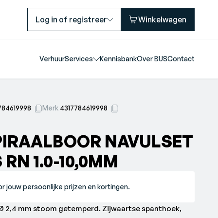
Log in of registreer
Winkelwagen
Verhuur
Services
Kennisbank
Over BUS
Contact
784619998
Merk
4317784619998
PIRAALBOOR NAVULSET
 RN 1.0-10,0MM
r jouw persoonlijke prijzen en kortingen.
Ø 2,4 mm stoom getemperd. Zijwaartse spanthoek,