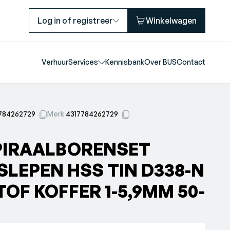
Log in of registreer
Winkelwagen
Verhuur
Services
Kennisbank
Over BUS
Contact
784262729
Merk
4317784262729
PIRAALBORENSET
SLEPEN HSS TIN D338-N
OF KOFFER 1-5,9MM 50-