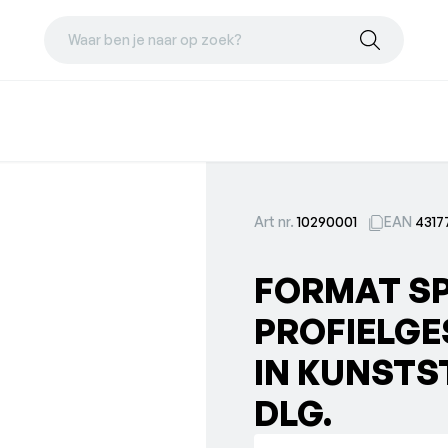
Waar ben je naar op zoek?
Art nr.
10290001
EAN
4317
FORMAT S
PROFIELGE
IN KUNSTST
DLG.