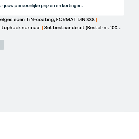
r jouw persoonlijke prijzen en kortingen.
fielgeslepen TiN-coating, FORMAT DIN 338
|
n tophoek normaal
|
Set bestaande uit (Bestel-nr. 1004)
alitatief hoogwaardige kunststof cassette met
ie van de boren bij het openen
|
* Met tussenmaten
ukØ 3,3; 4,2; 6,8; 10,2 mm.•Aantal boren: 50 stuk