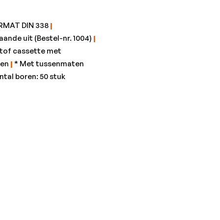
ORMAT DIN 338
|
aande uit (Bestel-nr. 1004)
|
stof cassette met
nen
|
* Met tussenmaten
ntal boren: 50 stuk