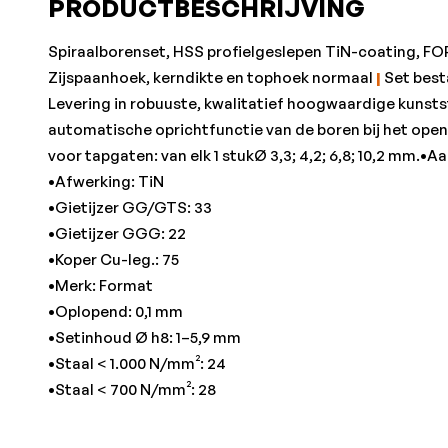
PRODUCTBESCHRIJVING
Spiraalborenset, HSS profielgeslepen TiN-coating, F
Zijspaanhoek, kerndikte en tophoek normaal
|
Set best
Levering in robuuste, kwalitatief hoogwaardige kunst
automatische oprichtfunctie van de boren bij het ope
voor tapgaten: van elk 1 stukØ 3,3; 4,2; 6,8; 10,2 mm.•Aa
•Afwerking: TiN
•Gietijzer GG/GTS: 33
•Gietijzer GGG: 22
•Koper Cu-leg.: 75
•Merk: Format
•Oplopend: 0,1 mm
•Setinhoud Ø h8: 1–5,9 mm
•Staal < 1.000 N/mm²: 24
•Staal < 700 N/mm²: 28