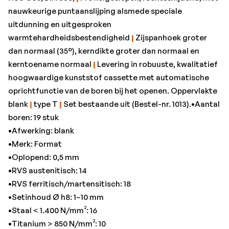
•Staal < 1.400 N/mm²: 16
nauwkeurige puntaanslijping alsmede speciale
•Titanium > 850 N/mm²: 10
uitdunning en uitgesproken
warmtehardheidsbestendigheid
|
Zijspanhoek groter
dan normaal (35°), kerndikte groter dan normaal en
kerntoename normaal
|
Levering in robuuste, kwalitatief
hoogwaardige kunststof cassette met automatische
oprichtfunctie van de boren bij het openen. Oppervlakte
blank
|
type T
|
Set bestaande uit (Bestel-nr. 1013).•Aantal
boren: 19 stuk
•Afwerking: blank
•Merk: Format
•Oplopend: 0,5 mm
•RVS austenitisch: 14
•RVS ferritisch/martensitisch: 18
•Setinhoud Ø h8: 1–10 mm
•Staal < 1.400 N/mm²: 16
•Titanium > 850 N/mm²: 10