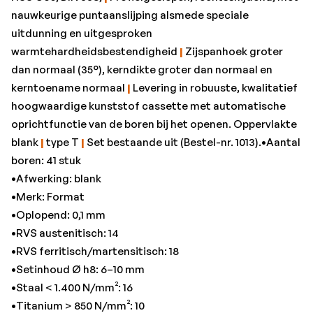
•Staal < 1.400 N/mm²: 16
nauwkeurige puntaanslijping alsmede speciale
•Titanium > 850 N/mm²: 10
uitdunning en uitgesproken
warmtehardheidsbestendigheid
|
Zijspanhoek groter
dan normaal (35°), kerndikte groter dan normaal en
kerntoename normaal
|
Levering in robuuste, kwalitatief
hoogwaardige kunststof cassette met automatische
oprichtfunctie van de boren bij het openen. Oppervlakte
blank
|
type T
|
Set bestaande uit (Bestel-nr. 1013).•Aantal
boren: 41 stuk
•Afwerking: blank
•Merk: Format
•Oplopend: 0,1 mm
•RVS austenitisch: 14
•RVS ferritisch/martensitisch: 18
•Setinhoud Ø h8: 6–10 mm
•Staal < 1.400 N/mm²: 16
•Titanium > 850 N/mm²: 10