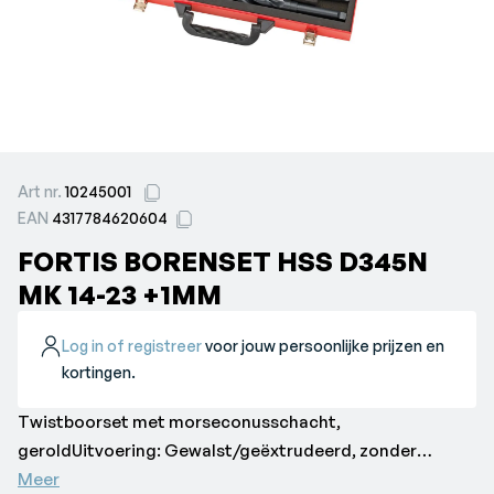
Art nr.
10245001
EAN
4317784620604
FORTIS BORENSET HSS D345N
MK 14-23 +1MM
Log in of registreer
voor jouw persoonlijke prijzen en
kortingen.
Twistboorset met morseconusschacht,
geroldUitvoering: Gewalst/geëxtrudeerd, zonder
onderbreking van de microstructuur.Opmerking: De
Meer