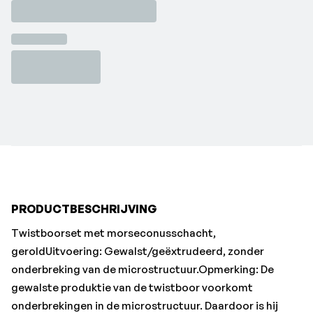
gewalste produktie van de twistboor voorkomt
onderbrekingen in de microstructuur. Daardoor is hij
bijzonder geschikt voor robuust boorwerk - als
goedkoop alternatief voor handmachines.•Afwerking:
blank
•Gietijzer GG/GTS: 15
•Merk: FORTIS
•oplopend: 1 mm
•Setinhoud Ø h8: 14–23 mm
•Staal < 700 N/mm²: 10
PRODUCTBESCHRIJVING
Twistboorset met morseconusschacht,
geroldUitvoering: Gewalst/geëxtrudeerd, zonder
onderbreking van de microstructuur.Opmerking: De
gewalste produktie van de twistboor voorkomt
onderbrekingen in de microstructuur. Daardoor is hij