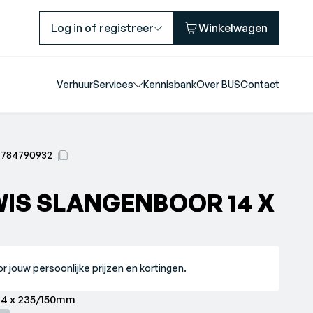
Log in of registreer
Winkelwagen
Verhuur
Services
Kennisbank
Over BUS
Contact
7784790932
WIS SLANGENBOOR 14 X
r jouw persoonlijke prijzen en kortingen.
14 x 235/150mm