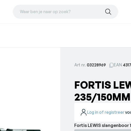
Waar ben je naar op zoek?
Art nr.
03228969
EAN
431
FORTIS LE
235/150MM
Log in of registreer
voo
Fortis LEWIS slangenboor 