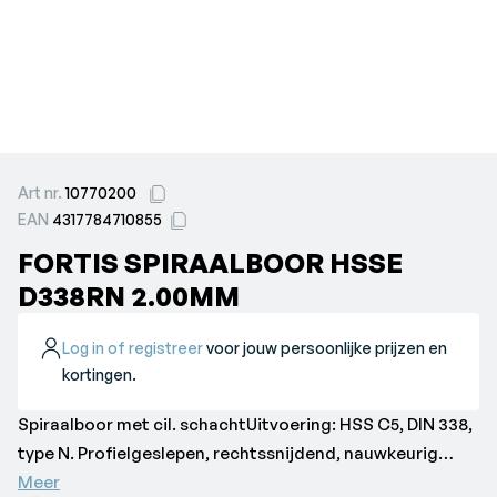
Art nr.
10770200
EAN
4317784710855
FORTIS SPIRAALBOOR HSSE
D338RN 2.00MM
Log in of registreer
voor jouw persoonlijke prijzen en
kortingen.
Spiraalboor met cil. schachtUitvoering: HSS C5, DIN 338,
type N. Profielgeslepen, rechtssnijdend, nauwkeurig
kruisvormig geslepen, zijspaanhoek, kerndikte en
Meer