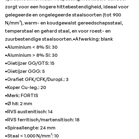
•Staal < 1.000 N/mm²: 10
zorgt voor een hogere hittebestendigheid, ideaal voor
•Staal < 1.400 N/mm²: 6
gelegeerde en ongelegeerde staalsoorten (tot 900
•Staal < 700 N/mm²: 20
N/mm²), warm- en koudgewalst gereedschapsstaal,
•Staal < 700 N/mm² f: 0,03 mm/omw.
temperstaal en gehard staal, en voor roest- en
•Titanium > 850 N/mm²: 3
zuurbestendige staalsoorten.•Afwerking: blank
•Totale lengte: 49 mm
•Aluminium < 8% Si: 30
•Aluminium > 8% Si: 30
•Gietijzer GG/GTS: 15
•Gietijzer GGG: 5
•Grafiet GFK/CFK/Duropl.: 3
•Koper Cu-leg.: 20
•Merk: FORTIS
•Ø h8: 2 mm
•RVS austenitisch: 14
•RVS ferritisch/martensitisch: 18
•Spiraallengte: 24 mm
•Staal < 1.000 N/mm²: 10