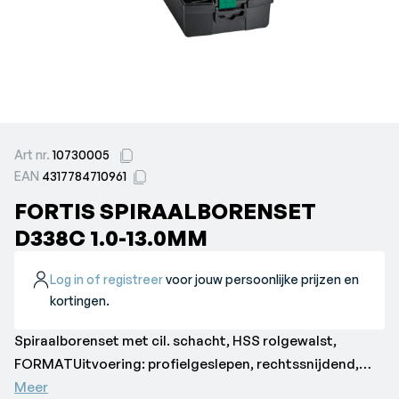
Art nr.
10730005
EAN
4317784710961
FORTIS SPIRAALBORENSET
D338C 1.0-13.0MM
Log in of registreer
voor jouw persoonlijke prijzen en
kortingen.
Spiraalborenset met cil. schacht, HSS rolgewalst,
FORMATUitvoering: profielgeslepen, rechtssnijdend,
met nauwkeurig geslepen punt, hoge ronddraai- en
Meer