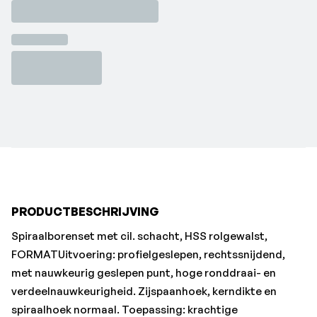
verdeelnauwkeurigheid. Zijspaanhoek, kerndikte en
spiraalhoek normaal. Toepassing: krachtige
standaardboor voor het boren van gelegeerd en
ongelegeerd staal.•Aantal boren: 25 stuk
•Afwerking: Brons
•Merk: FORTIS
•Oplopend: 0,5 mm
•Setinhoud Ø h8: 1–13 mm
•Staal < 700 N/mm²: 10
PRODUCTBESCHRIJVING
Spiraalborenset met cil. schacht, HSS rolgewalst,
FORMATUitvoering: profielgeslepen, rechtssnijdend,
met nauwkeurig geslepen punt, hoge ronddraai- en
verdeelnauwkeurigheid. Zijspaanhoek, kerndikte en
spiraalhoek normaal. Toepassing: krachtige