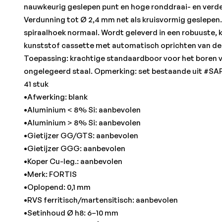
nauwkeurig geslepen punt en hoge ronddraai- en verd
Verdunning tot Ø 2,4 mm net als kruisvormig geslepen.
spiraalhoek normaal. Wordt geleverd in een robuuste,
kunststof cassette met automatisch oprichten van de 
Toepassing: krachtige standaardboor voor het boren 
ongelegeerd staal. Opmerking: set bestaande uit #SA
41 stuk
•Afwerking: blank
•Aluminium < 8% Si: aanbevolen
•Aluminium > 8% Si: aanbevolen
•Gietijzer GG/GTS: aanbevolen
•Gietijzer GGG: aanbevolen
•Koper Cu-leg.: aanbevolen
•Merk: FORTIS
•Oplopend: 0,1 mm
•RVS ferritisch/martensitisch: aanbevolen
•Setinhoud Ø h8: 6–10 mm