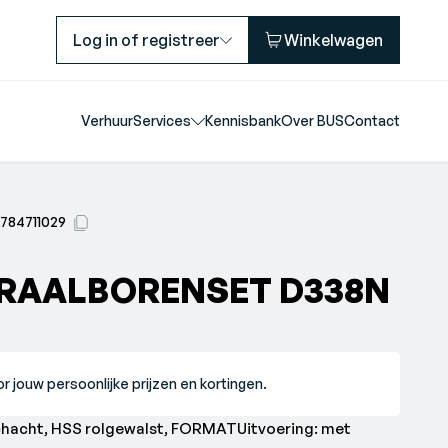
Log in of registreer
Winkelwagen
Verhuur
Services
Kennisbank
Over BUS
Contact
7784711029
IRAALBORENSET D338N
r jouw persoonlijke prijzen en kortingen.
schacht, HSS rolgewalst, FORMATUitvoering: met