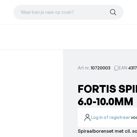
Waar ben je naar op zoek?
Art nr.
10720003
EAN
431
FORTIS SP
6.0-10.0MM
Log in of registreer
voo
Spiraalborenset met cil. 