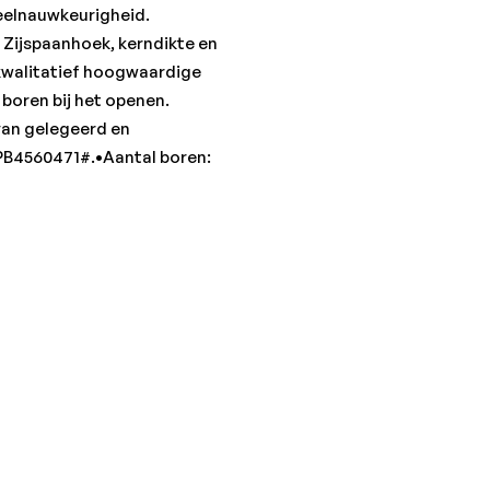
•Staal < 1.000 N/mm²: aan
eelnauwkeurigheid.
•Staal < 700 N/mm²: aanb
 Zijspaanhoek, kerndikte en
 kwalitatief hoogwaardige
boren bij het openen.
van gelegeerd en
PB4560471#.•Aantal boren: