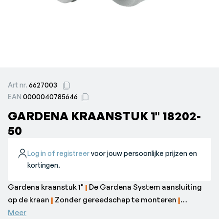
Art nr.
6627003
EAN
0000040785646
GARDENA KRAANSTUK 1" 18202-
50
Log in of registreer
voor jouw persoonlijke prijzen en
kortingen.
Gardena kraanstuk 1"
|
De Gardena System aansluiting
op de kraan
|
Zonder gereedschap te monteren
|
Gemakkelijk en prettig in gebruik dankzij nieuwe vorm.
Meer