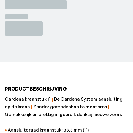
•
Aansluitdraad kraanstuk: 33,3 mm (1")
•
Aansluitdraad waterkraan: 26,5 mm (3/4")•Merk:
Gardena
PRODUCTBESCHRIJVING
Gardena kraanstuk 1"
|
De Gardena System aansluiting
op de kraan
|
Zonder gereedschap te monteren
|
Gemakkelijk en prettig in gebruik dankzij nieuwe vorm.
•
Aansluitdraad kraanstuk: 33,3 mm (1")