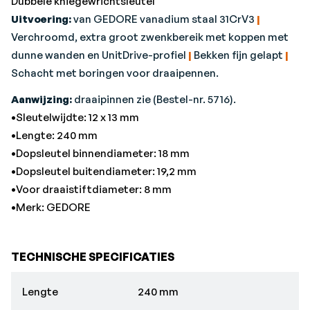
Dubbele kniegewrichtsleutel
Uitvoering:
van GEDORE vanadium staal 31CrV3
|
Verchroomd, extra groot zwenkbereik met koppen met
dunne wanden en UnitDrive-profiel
|
Bekken fijn gelapt
|
Schacht met boringen voor draaipennen.
Aanwijzing:
draaipinnen zie (Bestel-nr. 5716).
•Sleutelwijdte: 12 x 13 mm
•Lengte: 240 mm
•Dopsleutel binnendiameter: 18 mm
•Dopsleutel buitendiameter: 19,2 mm
•Voor draaistiftdiameter: 8 mm
•Merk: GEDORE
TECHNISCHE SPECIFICATIES
Lengte
240 mm