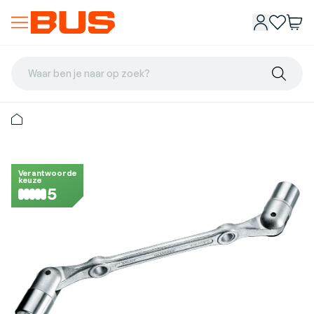
Waar ben je naar op zoek?
Verantwoorde
keuze
5