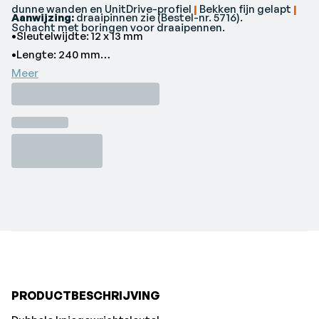
dunne wanden en UnitDrive-profiel
|
Bekken fijn gelapt
|
Aanwijzing:
draaipinnen zie (Bestel-nr. 5716).
Schacht met boringen voor draaipennen.
•Sleutelwijdte: 12 x 13 mm
•Lengte: 240 mm
•Dopsleutel binnendiameter: 18 mm
Meer
•Dopsleutel buitendiameter: 19,2 mm
•Voor draaistiftdiameter: 8 mm
•Merk: GEDORE
PRODUCTBESCHRIJVING