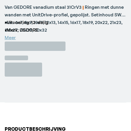
Van GEDORE vanadium staal 31CrV3
|
Ringen met dunne
wanden met UnitDrive-profiel, gepolijst. Setinhoud SW
mm: 6x7, 8x9, 10x11, 12x13, 14x15, 16x17, 18x19, 20x22, 21x23,
•Uitvoering: 12-delig
24x27, 25x28, 30x32
•Merk: GEDORE
Meer
PRODUCTBESCHRIJVING