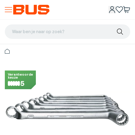
Waar ben je naar op zoek?
Verantwoorde
keuze
5