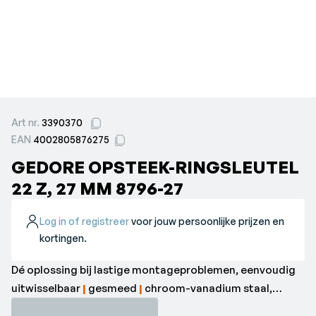
Art nr.
3390370
EAN
4002805876275
GEDORE OPSTEEK-RINGSLEUTEL
22 Z, 27 MM 8796-27
Log in of registreer
voor jouw persoonlijke prijzen en
kortingen.
Dé oplossing bij lastige montageproblemen, eenvoudig
uitwisselbaar
|
gesmeed
|
chroom-vanadium staal,
matverchroomd
|
met stiftborging•Aandrijving (mm): 22