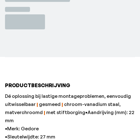
mm
•Merk: Gedore
•Sleutelwijdte: 27 mm
PRODUCTBESCHRIJVING
Dé oplossing bij lastige montageproblemen, eenvoudig
uitwisselbaar
|
gesmeed
|
chroom-vanadium staal,
matverchroomd
|
met stiftborging•Aandrijving (mm): 22
mm
•Merk: Gedore
•Sleutelwijdte: 27 mm