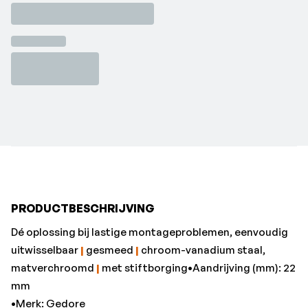
matverchroomd
|
met stiftborging•Aandrijving (mm): 22
mm
•Merk: Gedore
•Sleutelwijdte: 32 mm
PRODUCTBESCHRIJVING
Dé oplossing bij lastige montageproblemen, eenvoudig
uitwisselbaar
|
gesmeed
|
chroom-vanadium staal,
matverchroomd
|
met stiftborging•Aandrijving (mm): 22
mm
•Merk: Gedore