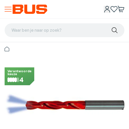
Waar ben je naar op zoek?
Verantwoorde
keuze
4