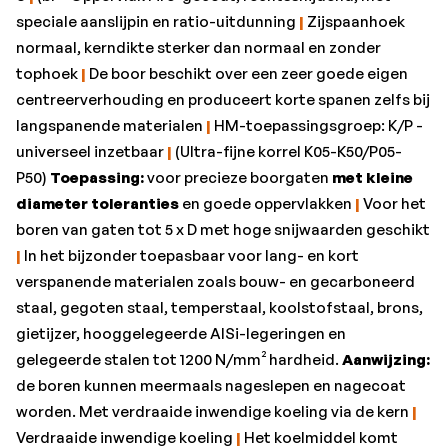
Verdraaide inwendige koeling
|
Het koelmiddel komt
speciale aanslijpin en ratio-uitdunning
|
Zijspaanhoek
direct aan de snijkant en spoelt de spanen uit het
normaal, kerndikte sterker dan normaal en zonder
gat.•Afwerking: Fire
tophoek
|
De boor beschikt over een zeer goede eigen
•Aluminium < 8% Si: 260
centreerverhouding en produceert korte spanen zelfs bij
•Aluminium > 8% Si: 220
langspanende materialen
|
HM-toepassingsgroep: K/P -
•Gehard staal < 55 HRC: 55
universeel inzetbaar
|
(Ultra-fijne korrel K05-K50/P05-
•Gietijzer GG/GTS: 160
P50)
Toepassing:
voor precieze boorgaten
met kleine
•Gietijzer GGG: 128
diameter toleranties
en goede oppervlakken
|
Voor het
•Koper Cu-leg.: 325
boren van gaten tot 5 x D met hoge snijwaarden geschikt
•Merk: Gühring
|
In het bijzonder toepasbaar voor lang- en kort
•Ø d1 = m7: 3,3 mm
verspanende materialen zoals bouw- en gecarboneerd
•RVS austenitisch: 55
staal, gegoten staal, temperstaal, koolstofstaal, brons,
•RVS duplex: 45
gietijzer, hooggelegeerde AlSi-legeringen en
•RVS ferritisch/martensitisch: 60
gelegeerde stalen tot 1200 N/mm² hardheid.
Aanwijzing:
•Schachtlengte l3: 36 mm
de boren kunnen meermaals nageslepen en nagecoat
•Schacht-Ø d2 = h6: 6 mm
worden. Met verdraaide inwendige koeling via de kern
|
•Spiraallengte: 28 mm
Verdraaide inwendige koeling
|
Het koelmiddel komt