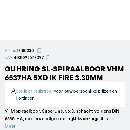
Art nr.
12180330
EAN
4031093677097
GUHRING SL-SPIRAALBOOR VHM
6537HA 5XD IK FIRE 3.30MM
Log in of registreer
voor jouw persoonlijke prijzen en
kortingen.
VHM spiraalboor, SuperLine, 5 x D, schacht volgens DIN
6535-HA, met inwendige koeling
Uitvoering:
Ultra-
fijngekorreld-massief hardmetaal, DIN 6537, ty[e RT 100
Meer