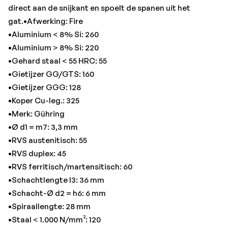
•Staal < 1.000 N/mm²: 120
direct aan de snijkant en spoelt de spanen uit het
•Staal < 1.400 N/mm²: 105
gat.•Afwerking: Fire
•Staal < 1.400 N/mm² f: 0,1 mm/omw.
•Aluminium < 8% Si: 260
•Staal < 700 N/mm²: 130
•Aluminium > 8% Si: 220
•Titanium > 850 N/mm²: 45
•Gehard staal < 55 HRC: 55
•Totale lengte: 66 mm
•Gietijzer GG/GTS: 160
•Gietijzer GGG: 128
•Koper Cu-leg.: 325
•Merk: Gühring
•Ø d1 = m7: 3,3 mm
•RVS austenitisch: 55
•RVS duplex: 45
•RVS ferritisch/martensitisch: 60
•Schachtlengte l3: 36 mm
•Schacht-Ø d2 = h6: 6 mm
•Spiraallengte: 28 mm
•Staal < 1.000 N/mm²: 120