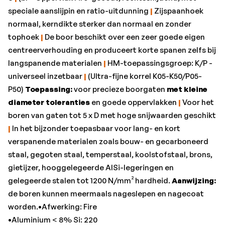
•Aluminium < 8% Si: 220
speciale aanslijpin en ratio-uitdunning
|
Zijspaanhoek
•Aluminium > 8% Si: 180
normaal, kerndikte sterker dan normaal en zonder
•Gehard staal < 55 HRC: 45
tophoek
|
De boor beschikt over een zeer goede eigen
•Gietijzer GG/GTS: 155
centreerverhouding en produceert korte spanen zelfs bij
•Gietijzer GGG: 125
langspanende materialen
|
HM-toepassingsgroep: K/P -
•Koper Cu-leg.: 270
universeel inzetbaar
|
(Ultra-fijne korrel K05-K50/P05-
•Merk: Gühring
P50)
Toepassing:
voor precieze boorgaten
met kleine
•Ø d1 = m7: 4,3 mm
diameter toleranties
en goede oppervlakken
|
Voor het
•RVS austenitisch: 15
boren van gaten tot 5 x D met hoge snijwaarden geschikt
•RVS duplex: 35
|
In het bijzonder toepasbaar voor lang- en kort
•RVS ferritisch/martensitisch: 45
verspanende materialen zoals bouw- en gecarboneerd
•Schachtlengte l3: 36 mm
staal, gegoten staal, temperstaal, koolstofstaal, brons,
•Schacht-Ø d2 = h6: 6 mm
gietijzer, hooggelegeerde AlSi-legeringen en
•Spiraallengte: 36 mm
gelegeerde stalen tot 1200 N/mm² hardheid.
Aanwijzing:
•Staal < 1.000 N/mm²: 110
de boren kunnen meermaals nageslepen en nagecoat
•Staal < 1.400 N/mm²: 100
worden.•Afwerking: Fire
•Staal < 1.400 N/mm² f: 0,1 mm/omw.
•Aluminium < 8% Si: 220