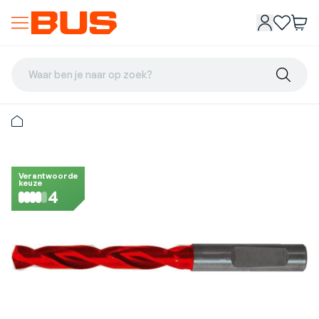
Waar ben je naar op zoek?
Verantwoorde
keuze
4