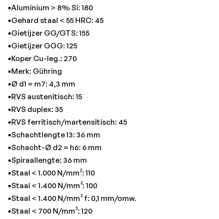
•Staal < 700 N/mm²: 120
•Aluminium > 8% Si: 180
•Titanium > 850 N/mm²: 40
•Gehard staal < 55 HRC: 45
•Totale lengte: 74 mm
•Gietijzer GG/GTS: 155
•Gietijzer GGG: 125
•Koper Cu-leg.: 270
•Merk: Gühring
•Ø d1 = m7: 4,3 mm
•RVS austenitisch: 15
•RVS duplex: 35
•RVS ferritisch/martensitisch: 45
•Schachtlengte l3: 36 mm
•Schacht-Ø d2 = h6: 6 mm
•Spiraallengte: 36 mm
•Staal < 1.000 N/mm²: 110
•Staal < 1.400 N/mm²: 100
•Staal < 1.400 N/mm² f: 0,1 mm/omw.
•Staal < 700 N/mm²: 120