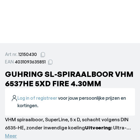
Art nr.
12150430
EAN
4031093635851
GUHRING SL-SPIRAALBOOR VHM
6537HE 5XD FIRE 4.30MM
Log in of registreer
voor jouw persoonlijke prijzen en
kortingen.
VHM spiraalboor, SuperLine, 5 x D, schacht volgens DIN
6535-HE, zonder inwendige koeling
Uitvoering:
Ultra-
fijngekorreld-massief hardmetaal, DIN 6537, ty[e RT 100
Meer