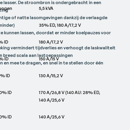
lasser. De stroombron is ondergebracht in een
mogen
5,5 kVA
zing
chtige of natte lasomgevingen dankzij de verlaagde
minder)
35% ED, 180 A/17,2 V
 te kunnen lassen, doordat er minder koelpauzes voor
% ID
180 A/17,2 V
ng vermindert tijdverlies en verhoogt de laskwaliteit
en breed scala aan lastoepassingen
% ID
150 A/15 V
n en mee te dragen, en snel in te stellen door één
0% ID
130 A/15,2 V
0% ID
170 A/26,8 V (140 AU: 28% ED,
140 A/25,6 V
0% ID
140 A/25,6 V