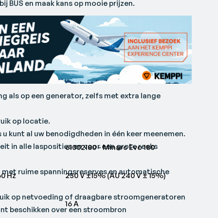
ij BUS en maak kans op mooie prijzen.
g als op een generator, zelfs met extra lange
uik op locatie.
 u kunt al uw benodigdheden in één keer meenemen.
it in alle lasposities en voor een grote reeks
61002180 - Minarc Evo 180
 met ruime spanningsreserves en automatische
60 Hz
230 V ±15% (AU 240 V ± 15%)
ruik op netvoeding of draagbare stroomgeneratoren
16 A
kunt beschikken over een stroombron