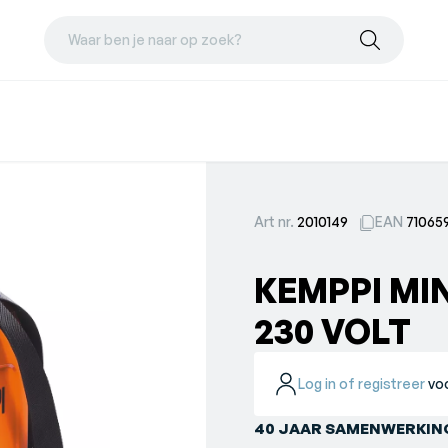
Waar ben je naar op zoek?
Art nr.
2010149
EAN
71065
KEMPPI MI
230 VOLT
Log in of registreer
voo
40 JAAR SAMENWERKING