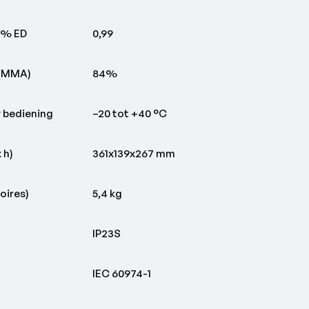
0% ED
0,99
 (MMA)
84%
 bediening
–20 tot +40 °C
 h)
361x139x267 mm
oires)
5,4 kg
IP23S
IEC 60974-1