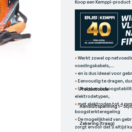
Koop een Kemppi-product b
•
Werkt zowel op netvoedin
voedingskabels,
•
en is dus ideaal voor gebr
•
Eenvoudig te dragen, dus
•
Uitstekende boogstabilite
Productcode
elektrodetypen,
•
met elektroden tot 4 mm
Aansluitspanning 1~ 50/
boogsterkteregeling
•
De mogelijkheid van geb
Zekering (traag)
zorgt ervoor dat u altijd 