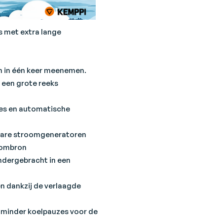
s met extra lange
n in één keer meenemen.
r een grote reeks
es en automatische
gbare stroomgeneratoren
roombron
ndergebracht in een
en dankzij de verlaagde
r minder koelpauzes voor de