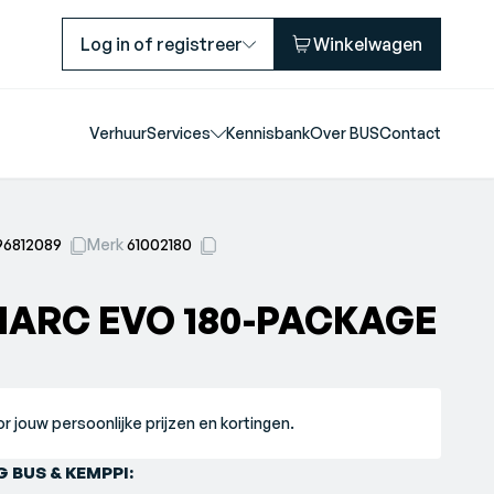
Log in of registreer
Winkelwagen
Verhuur
Services
Kennisbank
Over BUS
Contact
96812089
Merk
61002180
NARC EVO 180-PACKAGE
r jouw persoonlijke prijzen en kortingen.
 BUS & KEMPPI: