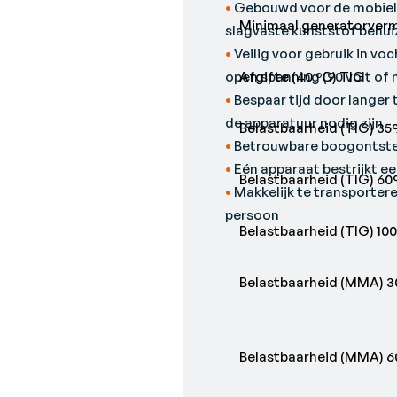
•
Gebouwd voor de mobiele 
Minimaal generatorver
slagvaste kunststof behui
•
Veilig voor gebruik in vo
open spanning (90 volt of 
Afgifte (40 ºC) TIG
•
Bespaar tijd door langer
de apparatuur nodig zijn
Belastbaarheid (TIG) 35
•
Betrouwbare boogontsteki
•
Eén apparaat bestrijkt e
Belastbaarheid (TIG) 60
•
Makkelijk te transportere
persoon
Belastbaarheid (TIG) 10
Belastbaarheid (MMA) 3
Belastbaarheid (MMA) 6