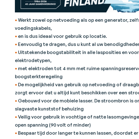
•
Werkt zowel op netvoeding als op een generator, zelf
voedingskabels,
•
en is dus ideaal voor gebruik op locatie.
•
Eenvoudig te dragen, dus u kunt al uw benodigdhede
•
Uitstekende boogstabiliteit in alle lasposities en voo
elektrodetypen,
•
met elektroden tot 4 mm met ruime spanningsreserv
boogsterkteregeling
•
De mogelijkheid van gebruik op netvoeding of draa
zorgt ervoor dat u altijd kunt beschikken over een st
•
Gebouwd voor de mobiele lasser. De stroombron is o
slagvaste kunststof behuizing
•
Veilig voor gebruik in vochtige of natte lasomgeving
open spanning (90 volt of minder)
•
Bespaar tijd door langer te kunnen lassen, doordat e