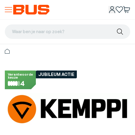
Waar ben je naar op zoek?
JUBILEUM ACTIE
Verantwoorde
keuze
4